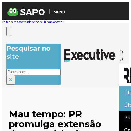
MENU
Saltar para o conteúdo principal
Ir para o footer
Pesquisar no
site
Pesquisar
×
Úl
Úl
Mau tempo: PR
Ba
promulga extensão
Ca