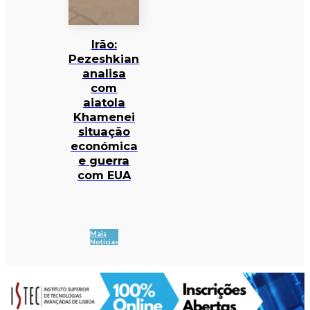
Irão:
Pezeshkian
analisa
com
aiatola
Khamenei
situação
económica
e guerra
com EUA
Mais
Notícias