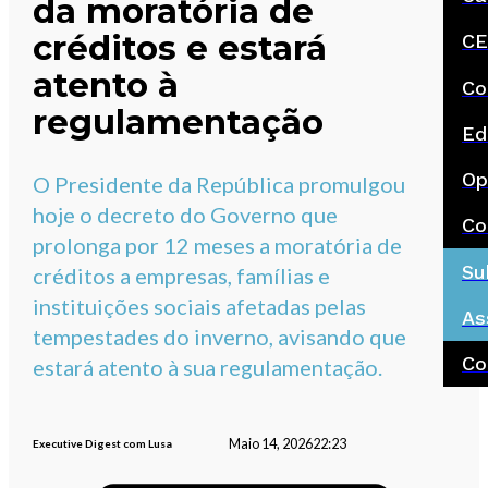
da moratória de
créditos e estará
CE
atento à
Co
regulamentação
Ed
Op
O Presidente da República promulgou
hoje o decreto do Governo que
Co
prolonga por 12 meses a moratória de
Su
créditos a empresas, famílias e
instituições sociais afetadas pelas
As
tempestades do inverno, avisando que
Co
estará atento à sua regulamentação.
Maio 14, 2026
22:23
Executive Digest com Lusa