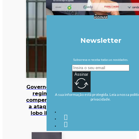
ASSINAR
Newsletter
Subscreva e receba todas as novidades.
Assinar
Governo altera
regime de
A sua informação está protegida. Leia a nossa políti
compensações
privacidade.
a ataques de
lobo ibérico