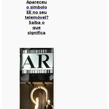
Apareceu
o símbolo
EE no seu
telemóvel?
Saiba o
que
significa