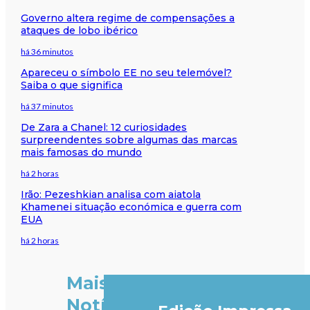
Governo altera regime de compensações a
ataques de lobo ibérico
há 36 minutos
Apareceu o símbolo EE no seu telemóvel?
Saiba o que significa
há 37 minutos
De Zara a Chanel: 12 curiosidades
surpreendentes sobre algumas das marcas
mais famosas do mundo
há 2 horas
Irão: Pezeshkian analisa com aiatola
Khamenei situação económica e guerra com
EUA
há 2 horas
Mais
Notícias