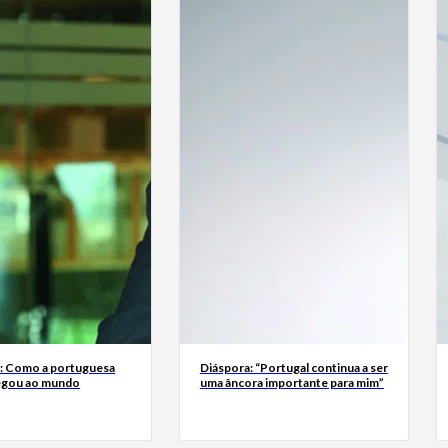
a: Como a portuguesa
Diáspora: “Portugal continua a ser
egou ao mundo
uma âncora importante para mim”