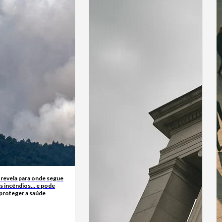
 revela para onde segue
s incêndios… e pode
 proteger a saúde