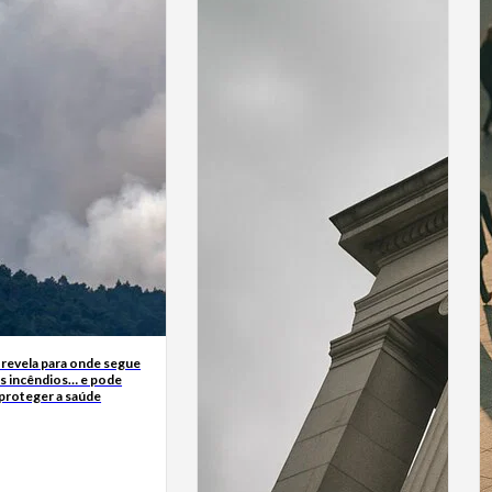
 revela para onde segue
s incêndios… e pode
 proteger a saúde