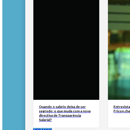
Quando o salário deixa de ser
Entrevist
segredo: o que muda com a nova
Fricon ch
directiva de Transparência
Salarial?