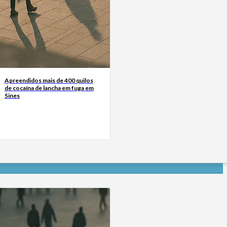
Apreendidos mais de 400 quilos
de cocaína de lancha em fuga em
Sines