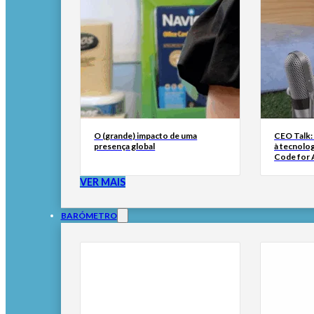
O (grande) impacto de uma
CEO Talk:
presença global
à tecnolog
Code for A
VER MAIS
BARÓMETRO