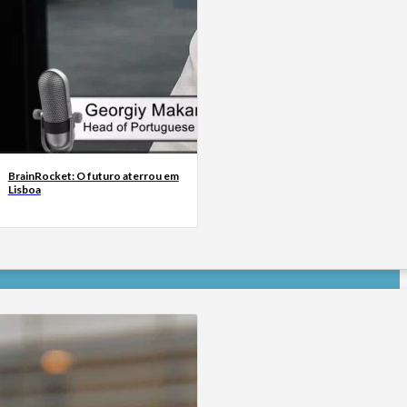
BrainRocket: O futuro aterrou em
Lisboa