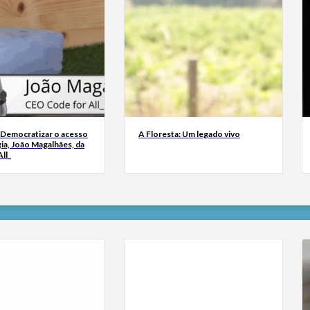
 Democratizar o acesso
A Floresta: Um legado vivo
ia, João Magalhães, da
ll_