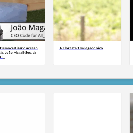
 Democratizar o acesso
A Floresta: Um legado vivo
ia, João Magalhães, da
ll_