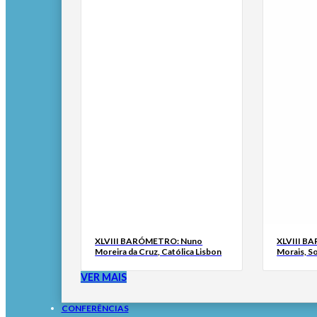
XLVIII BARÓMETRO: Nuno
XLVIII B
Moreira da Cruz, Católica Lisbon
Morais, S
VER MAIS
CONFERÊNCIAS