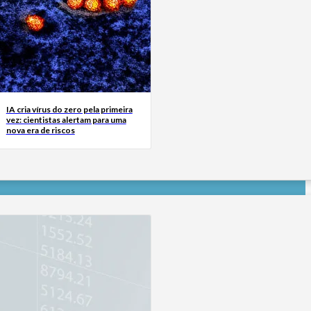
IA cria vírus do zero pela primeira
vez: cientistas alertam para uma
nova era de riscos