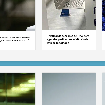
Tribunal dá sete dias à AIMA para
z receita do jogo online
agendar pedido de residência de
,4% para 328 M€ no 2.º
jovem deportado