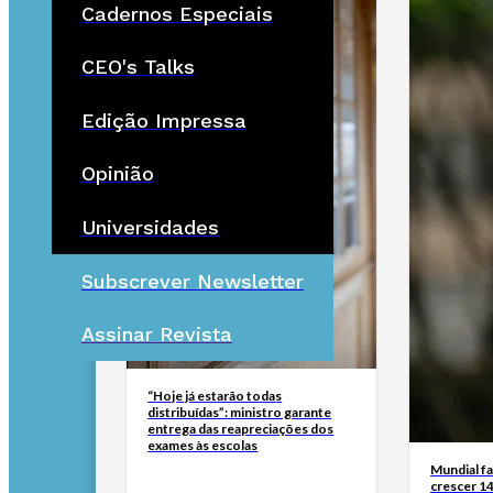
Cadernos Especiais
CEO's Talks
Edição Impressa
Opinião
Universidades
Subscrever Newsletter
Assinar Revista
“Hoje já estarão todas
distribuídas”: ministro garante
entrega das reapreciações dos
exames às escolas
Mundial fa
crescer 14