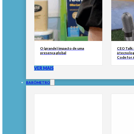
O (grande) impacto de uma
CEO Talk:
presença global
à tecnolog
Code for A
VER MAIS
BARÓMETRO