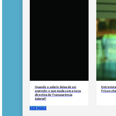
Quando o salário deixa de ser
Entrevist
segredo: o que muda com a nova
Fricon ch
directiva de Transparência
Salarial?
VER MAIS