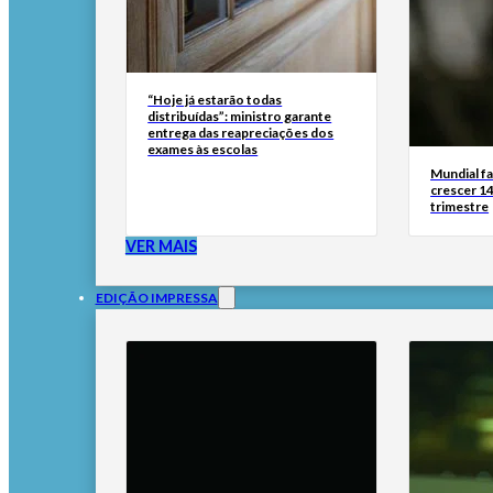
“Hoje já estarão todas
distribuídas”: ministro garante
entrega das reapreciações dos
exames às escolas
Mundial fa
crescer 14
trimestre
VER MAIS
EDIÇÃO IMPRESSA