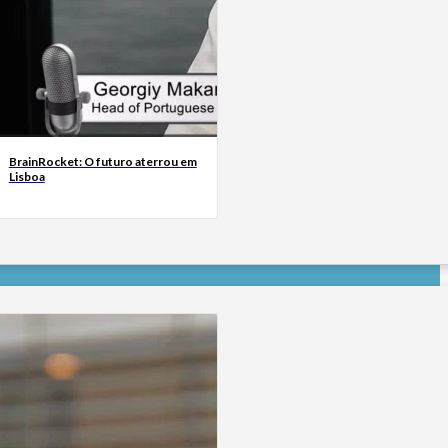
BrainRocket: O futuro aterrou em
Lisboa