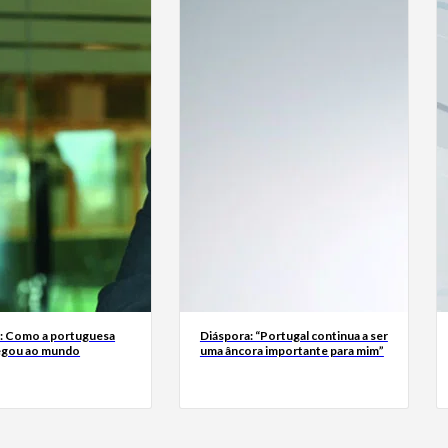
a: Como a portuguesa
Diáspora: “Portugal continua a ser
egou ao mundo
uma âncora importante para mim”