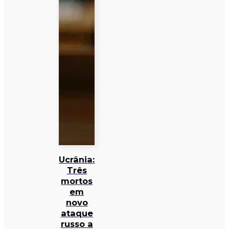
Ucrânia:
Três
mortos
em
novo
ataque
russo a