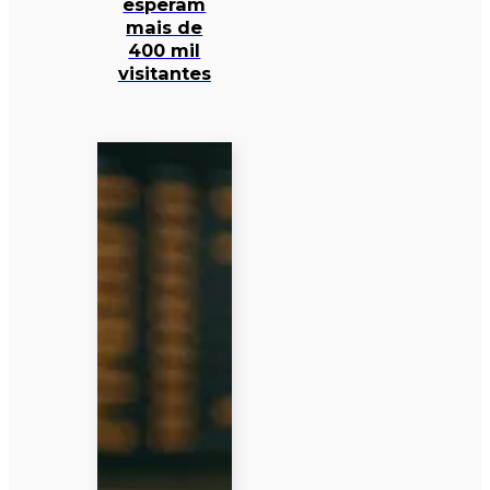
esperam
mais de
400 mil
visitantes