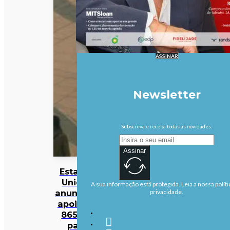
ASSINAR
Newsletter
Subscreva e receba todas as novidades.
Assinar
Estados
Unidos
A sua informação está protegida. Leia a nossa políti
anunciam
privacidade.
apoio de
865 ME
para