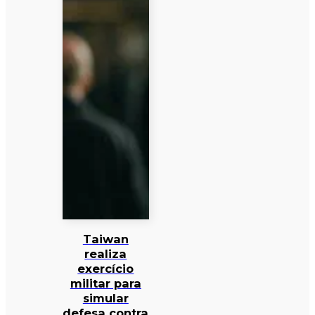
Taiwan
realiza
exercício
militar para
simular
defesa contra