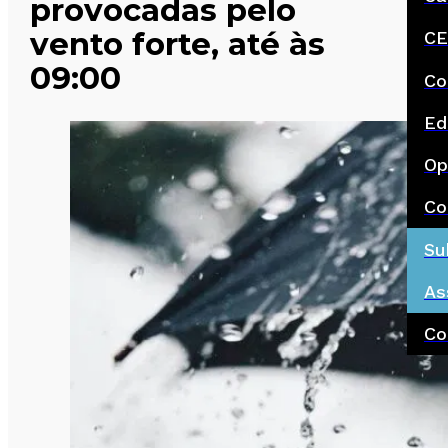
provocadas pelo
vento forte, até às
CE
09:00
Co
Ed
Op
Co
Su
As
Co