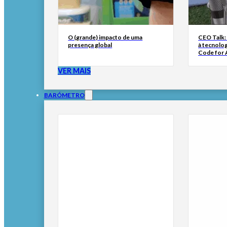
O (grande) impacto de uma
CEO Talk:
presença global
à tecnolog
Code for A
VER MAIS
BARÓMETRO