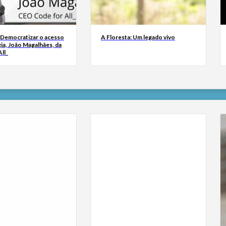
 Democratizar o acesso
A Floresta: Um legado vivo
ia, João Magalhães, da
ll_