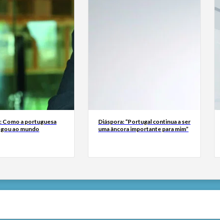
a: Como a portuguesa
Diáspora: “Portugal continua a ser
egou ao mundo
uma âncora importante para mim”