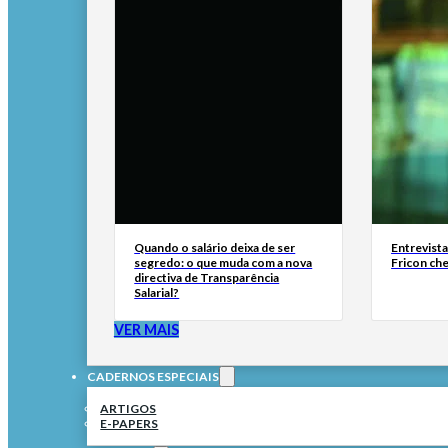
Quando o salário deixa de ser
Entrevist
segredo: o que muda com a nova
Fricon ch
directiva de Transparência
Salarial?
VER MAIS
CADERNOS ESPECIAIS
ARTIGOS
E-PAPERS