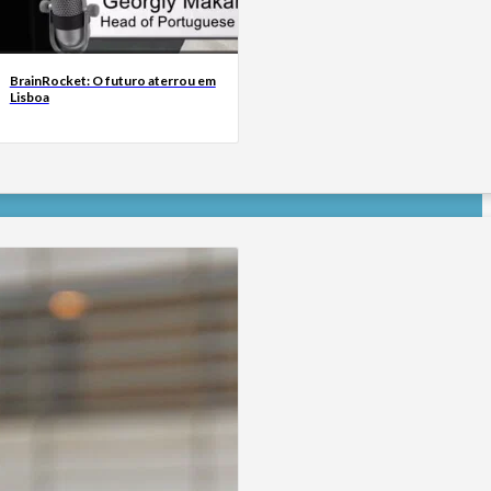
BrainRocket: O futuro aterrou em
Lisboa