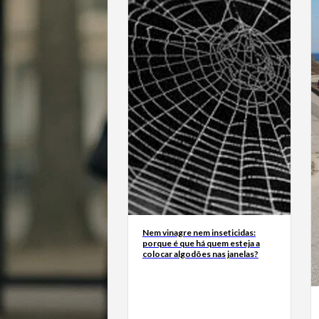
Nem vinagre nem inseticidas:
porque é que há quem esteja a
colocar algodões nas janelas?