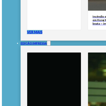
Incêndio 
em Hong 
beata — i
VER MAIS
EDIÇÃO IMPRESSA