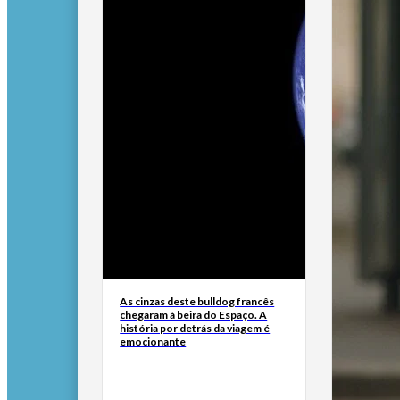
As cinzas deste bulldog francês
chegaram à beira do Espaço. A
história por detrás da viagem é
emocionante