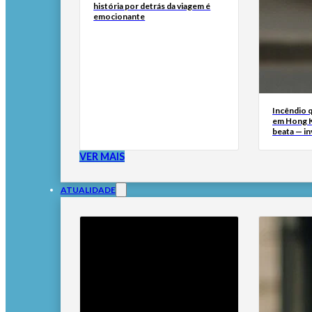
história por detrás da viagem é
emocionante
Incêndio 
em Hong 
beata — i
VER MAIS
ATUALIDADE