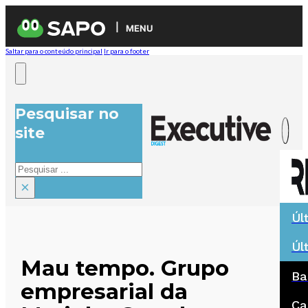
MENU
Saltar para o conteúdo principal
Ir para o footer
Pesquisar no
site
Pesquisar
×
Úl
Úl
Mau tempo. Grupo
Ba
empresarial da
Ca