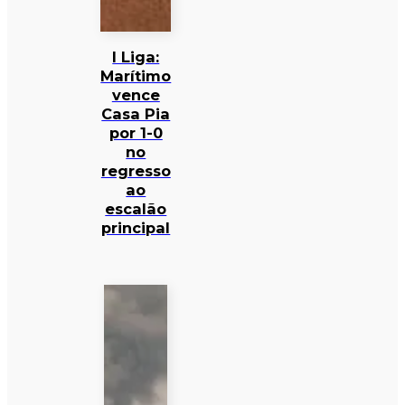
I Liga:
Marítimo
vence
Casa Pia
por 1-0
no
regresso
ao
escalão
principal