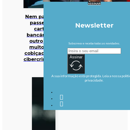
ASSINAR
Nem palavras-
passe nem
Newsletter
cartões
bancários: há
outro dado
Subscreva e receba todas as novidades.
muito mais
cobiçado pelos
Assinar
cibercriminosos
A sua informação está protegida. Leia a nossa políti
privacidade.