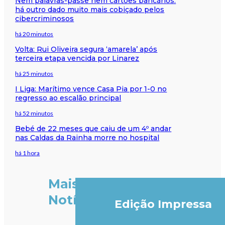
Nem palavras-passe nem cartões bancários:
há outro dado muito mais cobiçado pelos
cibercriminosos
há 20 minutos
Volta: Rui Oliveira segura ‘amarela’ após
terceira etapa vencida por Linarez
há 25 minutos
I Liga: Marítimo vence Casa Pia por 1-0 no
regresso ao escalão principal
há 52 minutos
Bebé de 22 meses que caiu de um 4º andar
nas Caldas da Rainha morre no hospital
há 1 hora
Mais
Notícias
Edição Impressa