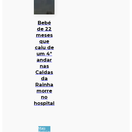
Bebé
de 22
meses
que
caiu de
um 4º
andar
nas
Caldas
da
Rainha
morre
no
hospital
Mais
Notícias