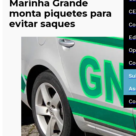
Marinha Grande
monta piquetes para
CE
evitar saques
Co
Ed
Op
Co
Su
As
Co