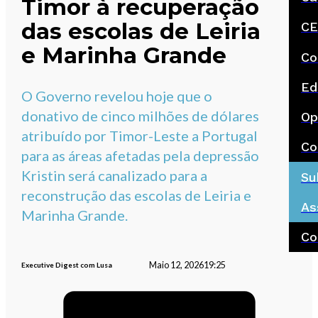
Timor à recuperação
das escolas de Leiria
CE
e Marinha Grande
Co
Ed
O Governo revelou hoje que o
donativo de cinco milhões de dólares
Op
atribuído por Timor-Leste a Portugal
Co
para as áreas afetadas pela depressão
Kristin será canalizado para a
Su
reconstrução das escolas de Leiria e
As
Marinha Grande.
Co
Maio 12, 2026
19:25
Executive Digest com Lusa