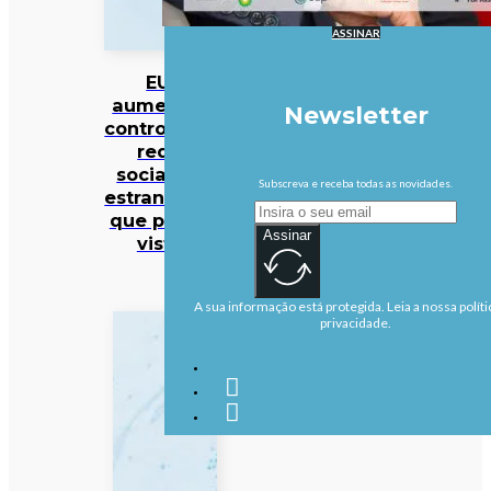
ASSINAR
EUA
aumentam
Newsletter
controlo das
redes
sociais de
Subscreva e receba todas as novidades.
estrangeiros
que pedem
Assinar
vistos
A sua informação está protegida. Leia a nossa políti
privacidade.