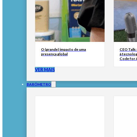
O (grande) impacto de uma
CEO Talk:
presença global
à tecnolog
Code for A
VER MAIS
BARÓMETRO