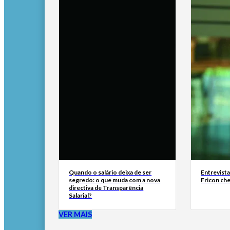
Quando o salário deixa de ser
Entrevist
segredo: o que muda com a nova
Fricon ch
directiva de Transparência
Salarial?
VER MAIS