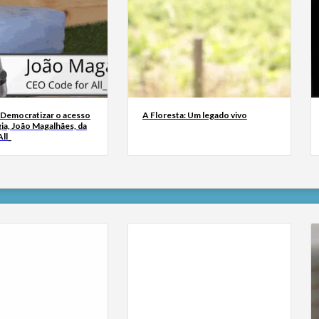
 Democratizar o acesso
A Floresta: Um legado vivo
ia, João Magalhães, da
ll_