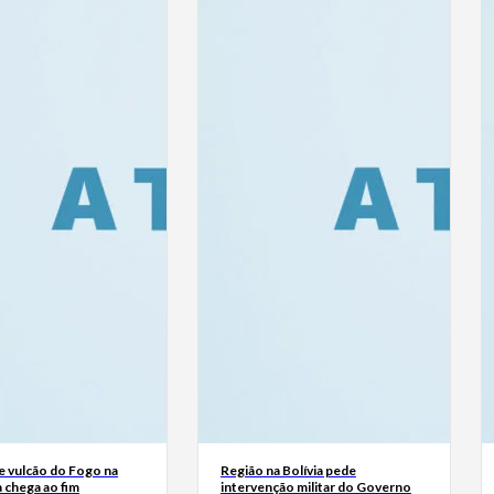
e vulcão do Fogo na
Região na Bolívia pede
 chega ao fim
intervenção militar do Governo