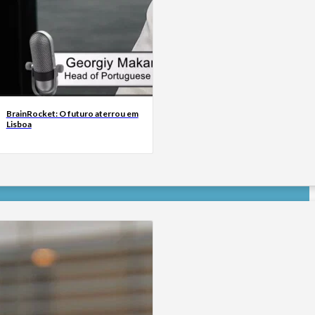
BrainRocket: O futuro aterrou em
Lisboa