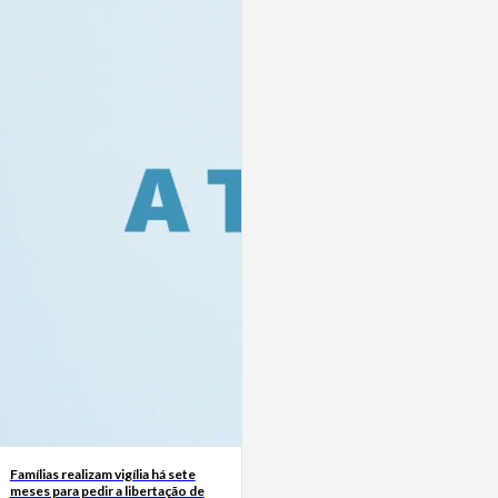
Famílias realizam vigília há sete
meses para pedir a libertação de