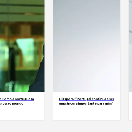
a: Como a portuguesa
Diáspora: “Portugal continua a ser
egou ao mundo
uma âncora importante para mim”