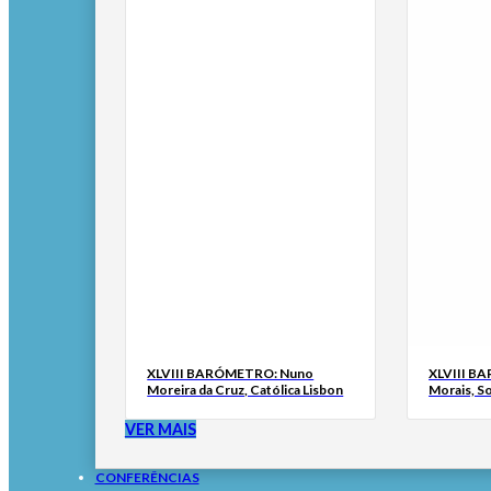
XLVIII BARÓMETRO: Nuno
XLVIII B
Moreira da Cruz, Católica Lisbon
Morais, S
VER MAIS
CONFERÊNCIAS