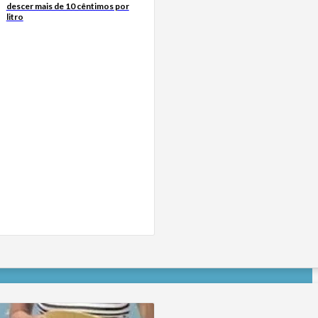
descer mais de 10 cêntimos por
litro