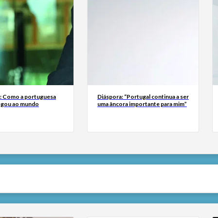
a: Como a portuguesa
Diáspora: “Portugal continua a ser
egou ao mundo
uma âncora importante para mim”