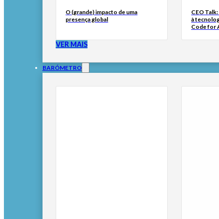
O (grande) impacto de uma
CEO Talk:
presença global
à tecnolog
Code for A
VER MAIS
BARÓMETRO