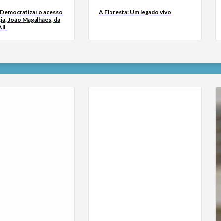
 Democratizar o acesso
A Floresta: Um legado vivo
ia, João Magalhães, da
ll_