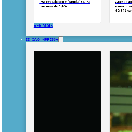
PSI em baixa com ‘família’ EDP a
Acesso ao
cair mais de 1,4%
maior pro
60.391 can
VER MAIS
EDIÇÃO IMPRESSA