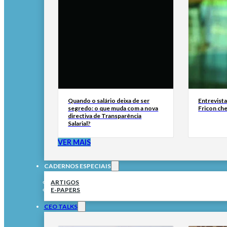
Quando o salário deixa de ser
Entrevist
segredo: o que muda com a nova
Fricon ch
directiva de Transparência
Salarial?
VER MAIS
CADERNOS ESPECIAIS
ARTIGOS
E-PAPERS
CEO TALKS