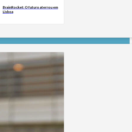
BrainRocket: O futuro aterrou em
Lisboa