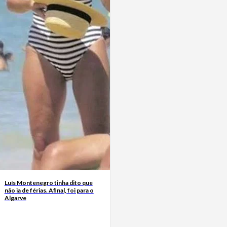
Luís Montenegro tinha dito que
não ia de férias. Afinal, foi para o
Algarve