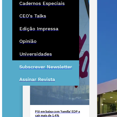
Cadernos Especiais
CEO's Talks
Edição Impressa
Opinião
Universidades
Subscrever Newsletter
Assinar Revista
PSI em baixa com ‘família’ EDP a
cair mais de 1,4%