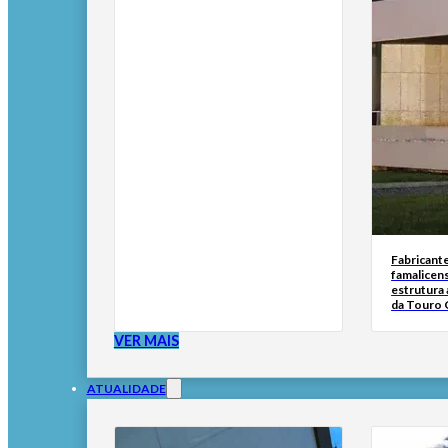
Fabricante
famalicen
estrutura 
da Touro 
VER MAIS
ATUALIDADE