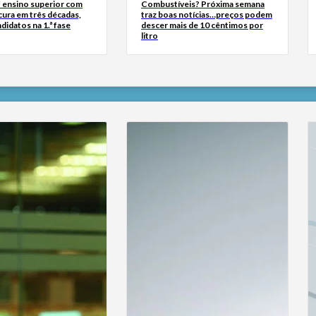
 ensino superior com
Combustíveis? Próxima semana
cura em três décadas,
traz boas notícias…preços podem
didatos na 1.ª fase
descer mais de 10 cêntimos por
litro