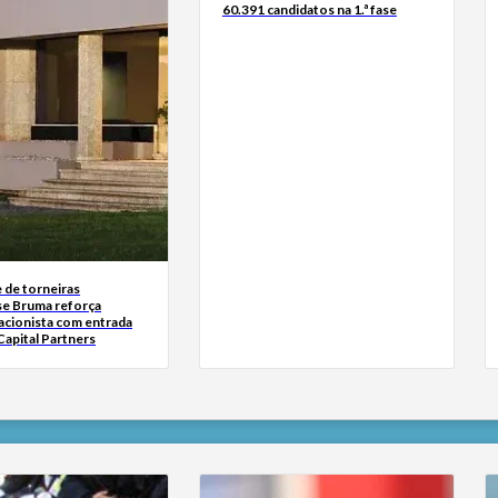
60.391 candidatos na 1.ª fase
 de torneiras
se Bruma reforça
acionista com entrada
Capital Partners