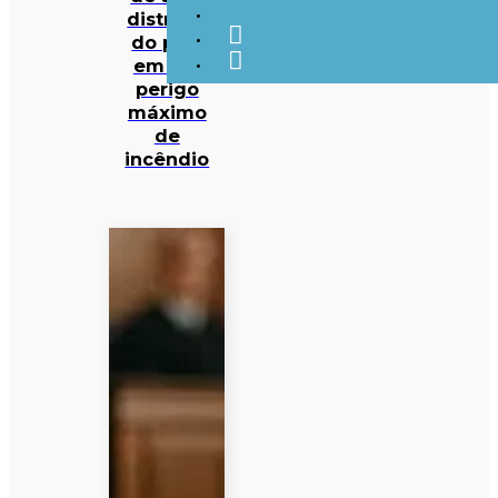
distritos
do país
em em
perigo
máximo
de
incêndio