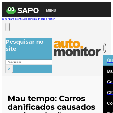
MENU
Saltar para o conteúdo principal
Ir para o footer
Pesquisar no
site
Úl
Pesquisar
×
Ba
Ca
CE
Mau tempo: Carros
Co
danificados causados