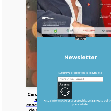
ASSINAR
Newsletter
Subscreva e receba todas as novidades.
Assinar
Cerca de
40
A sua informação está protegida. Leia a nossa políti
concelhos
privacidade.
de sete