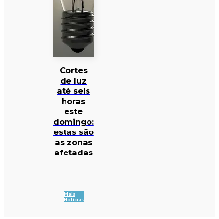
Cortes
de luz
até seis
horas
este
domingo:
estas são
as zonas
afetadas
Mais
Notícias