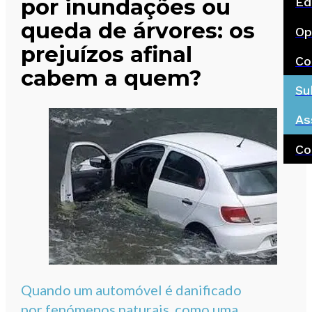
por inundações ou
Ed
queda de árvores: os
Op
prejuízos afinal
Co
cabem a quem?
Su
As
Co
Quando um automóvel é danificado
por fenómenos naturais, como uma