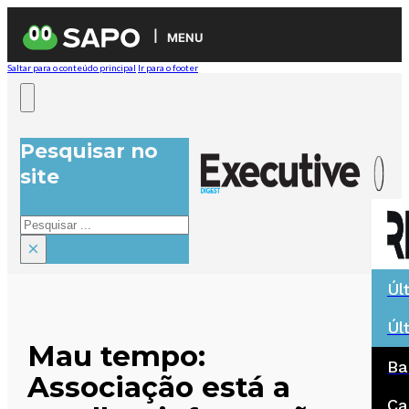
MENU
Saltar para o conteúdo principal
Ir para o footer
Pesquisar no
site
Pesquisar
×
Úl
Úl
Mau tempo:
Ba
Associação está a
Ca