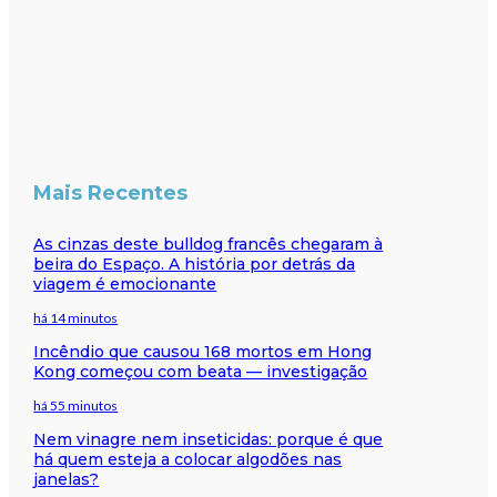
Mais Recentes
As cinzas deste bulldog francês chegaram à
beira do Espaço. A história por detrás da
viagem é emocionante
há 14 minutos
Incêndio que causou 168 mortos em Hong
Kong começou com beata — investigação
há 55 minutos
Nem vinagre nem inseticidas: porque é que
há quem esteja a colocar algodões nas
janelas?