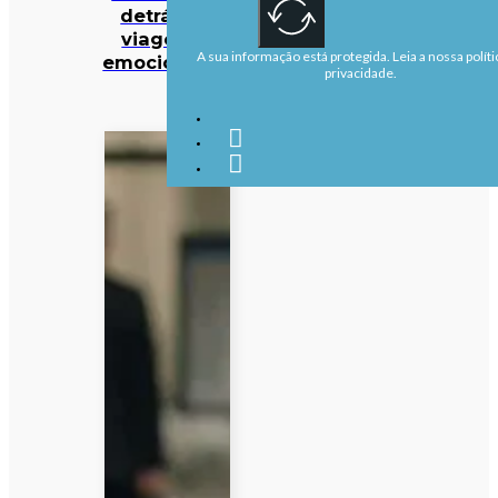
detrás da
viagem é
A sua informação está protegida. Leia a nossa políti
emocionante
privacidade.