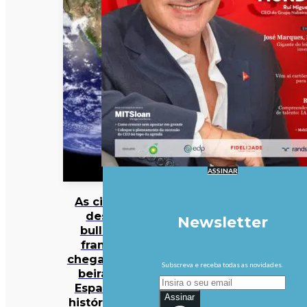
ASSINAR
As cinzas
deste
Newsletter
bulldog
francês
chegaram à
Subscreva e receba todas as novidades.
beira do
Espaço. A
Assinar
história por