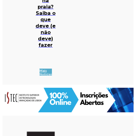
na
praia?
Saiba o
que
deve (e
não
deve)
fazer
Mais
Notícias