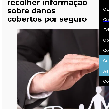
recolher informação
sobre danos
CE
cobertos por seguro
Co
Ed
Op
Co
Su
As
Co