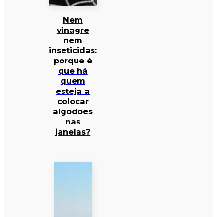
Nem
vinagre
nem
inseticidas:
porque é
que há
quem
esteja a
colocar
algodões
nas
janelas?