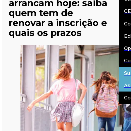
arrancam hoje: saiba
quem tem de
CE
renovar a inscrição e
Co
quais os prazos
Ed
Op
Co
Su
As
Co