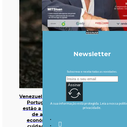
ASSINAR
Newsletter
Subscreva e receba todas as novidades.
Assinar
Venezuela/Sismos:
Portugueses
A sua informação está protegida. Leia a nossa políti
estão a precisar
privacidade.
de apoio
económico e
cuidados de