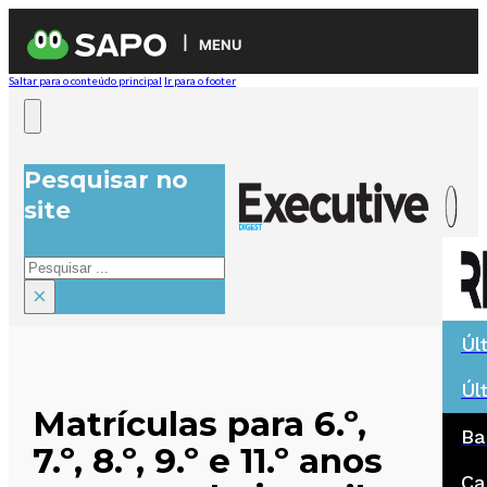
MENU
Saltar para o conteúdo principal
Ir para o footer
Pesquisar no
site
Pesquisar
×
Úl
Úl
Matrículas para 6.º,
Ba
7.º, 8.º, 9.º e 11.º anos
Ca