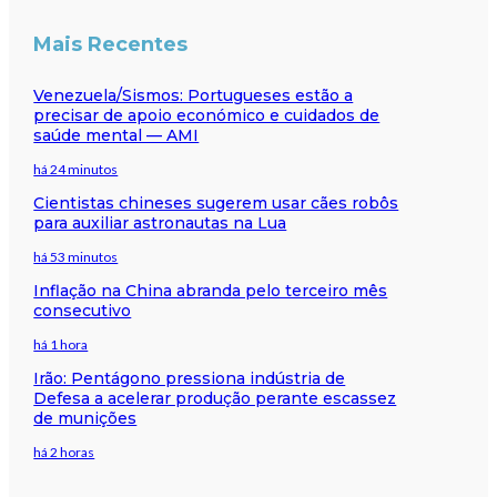
Mais Recentes
Venezuela/Sismos: Portugueses estão a
precisar de apoio económico e cuidados de
saúde mental — AMI
há 24 minutos
Cientistas chineses sugerem usar cães robôs
para auxiliar astronautas na Lua
há 53 minutos
Inflação na China abranda pelo terceiro mês
consecutivo
há 1 hora
Irão: Pentágono pressiona indústria de
Defesa a acelerar produção perante escassez
de munições
há 2 horas