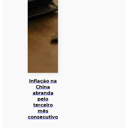
Inflação na
China
abranda
pelo
terceiro
mês
consecutivo