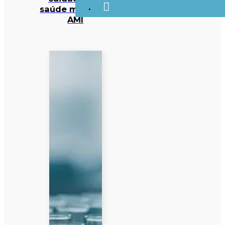
saúde mental —
AMI