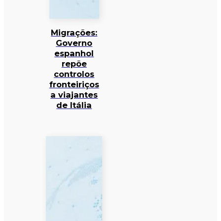
Migrações:
Governo
espanhol
repõe
controlos
fronteiriços
a viajantes
de Itália