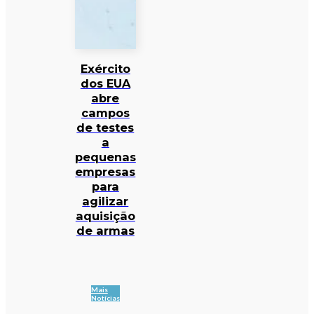
Exército
dos EUA
abre
campos
de testes
a
pequenas
empresas
para
agilizar
aquisição
de armas
Mais
Notícias