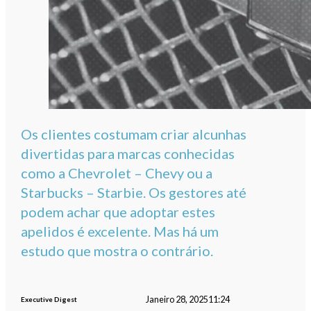
Os clientes costumam criar alcunhas
divertidas para marcas conhecidas
como a Chevrolet – Chevy ou a
Starbucks – Starbie. Os gestores até
podem achar que adoptar estes
apelidos é excelente. Mas há um
estudo que mostra o contrário.
Janeiro 28, 2025
11:24
Executive Digest