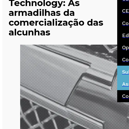
Technology: As
armadilhas da
CE
comercialização das
Co
alcunhas
Ed
Op
Co
Su
As
Co