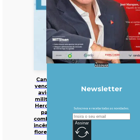
ASSINAR
Canadá
vende 10
Newsletter
aviões
militares
Hercules
Subscreva e receba todas as novidades.
para
combater
Assinar
incêndios
florestais