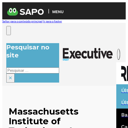
MENU
Saltar para o conteúdo principal
Ir para o footer
Pesquisar no
site
Pesquisar
×
Úl
Úl
Massachusetts
Ba
Institute of
Ca