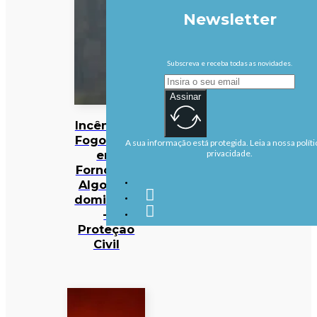
Newsletter
Subscreva e receba todas as novidades.
Assinar
Incêndios:
Fogo rural
A sua informação está protegida. Leia a nossa políti
em
privacidade.
Fornos de
Algodres
dominado
–
Proteção
Civil