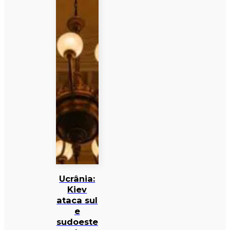
Ucrânia:
Kiev
ataca sul
e
sudoeste