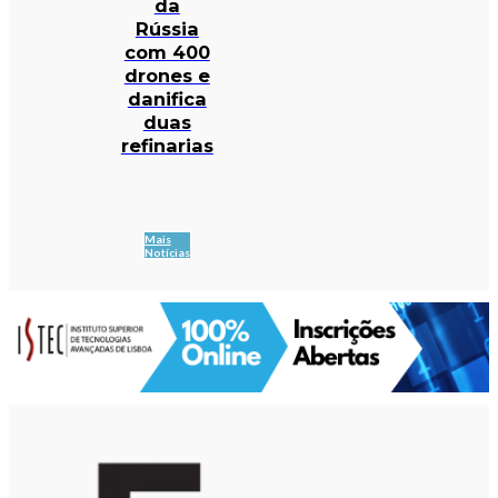
da
Rússia
com 400
drones e
danifica
duas
refinarias
Mais
Notícias