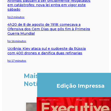
Animais passam a ser oficialmente resgatados
em catástrofes: nova lei entra em vigor este
sábado
há 2 minutos
4h20 de 8 de agosto de 1918: começava a
Ofensiva dos Cem Dias que pôs fim à Primeira
Guerra Mundial
há 16 minutos
Ucrânia: Kiev ataca sul e sudoeste da Rússia
com 400 drones e danifica duas refinarias
há 17 minutos
Mais
Notícias
Edição Impressa