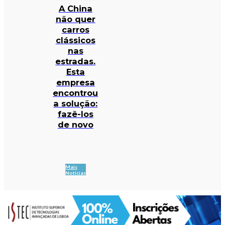
A China
não quer
carros
clássicos
nas
estradas.
Esta
empresa
encontrou
a solução:
fazê-los
de novo
Mais
Notícias