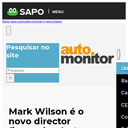
MENU
Saltar para o conteúdo principal
Ir para o footer
Pesquisar no
site
Úl
Pesquisar
×
Ba
Ca
CE
Mark Wilson é o
Co
novo director