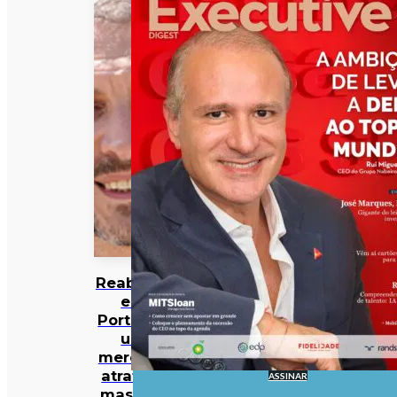
Reabilitar
em
Portugal:
um
mercado
atrativo,
ASSINAR
mas não