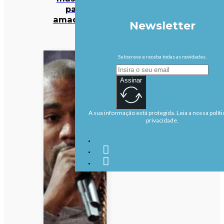
para
amadores
Newsletter
Subscreva e receba todas as novidades.
Assinar
A sua informação está protegida. Leia a nossa políti
privacidade.