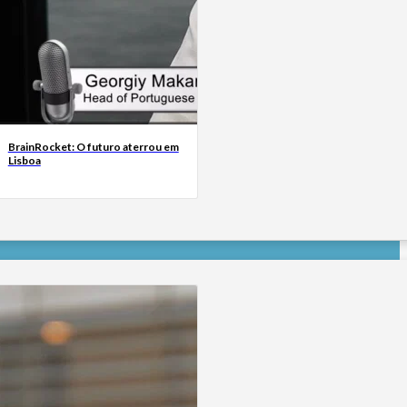
BrainRocket: O futuro aterrou em
Lisboa