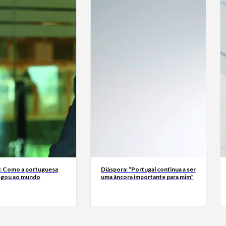
a: Como a portuguesa
Diáspora: “Portugal continua a ser
egou ao mundo
uma âncora importante para mim”