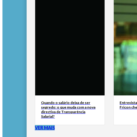
Quando o salário deixa de ser
Entrevist
segredo: o que muda com a nova
Fricon ch
directiva de Transparência
Salarial?
VER MAIS