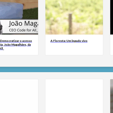
 Democratizar o acesso
A Floresta: Um legado vivo
ia, João Magalhães, da
ll_