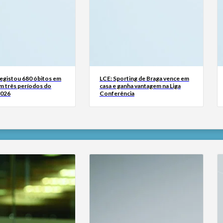
registou 680 óbitos em
LCE: Sporting de Braga vence em
m três períodos do
casa e ganha vantagem na Liga
2026
Conferência