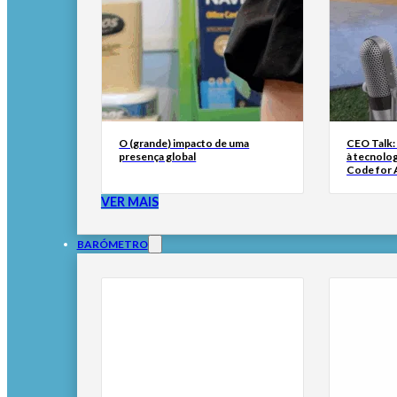
O (grande) impacto de uma
CEO Talk:
presença global
à tecnolog
Code for A
VER MAIS
BARÓMETRO