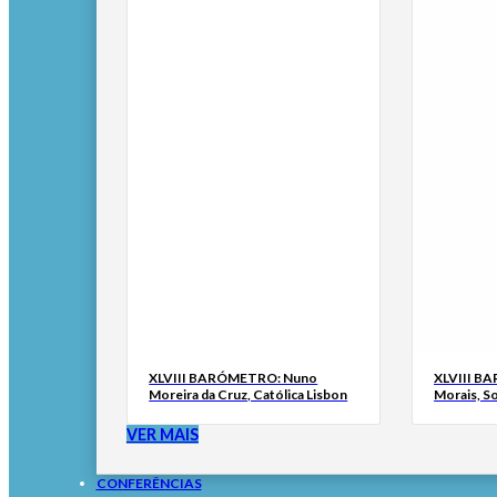
XLVIII BARÓMETRO: Nuno
XLVIII B
Moreira da Cruz, Católica Lisbon
Morais, S
VER MAIS
CONFERÊNCIAS