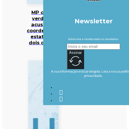
MP cabo-
verdiano
Newsletter
acusa ex-
coordenador
estatal de
Subscreva e receba todas as novidades.
dois crimes
Assinar
A sua informação está protegida. Leia a nossa políti
privacidade.