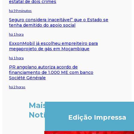
estatal de dois crimes
há 59 minutos
Seguro considera inaceitável” que o Estado se
tenha demitido do apoio social
há 1 hora
ExxonMobil já escolheu empreiteiro para
megaprojeto de gás em Moçambique
há 1 hora
PR angolano autoriza acordo de
financiamento de 1.000 ME com banco
Société Générale
há 2 horas
Mais
Notícias
Edição Impressa