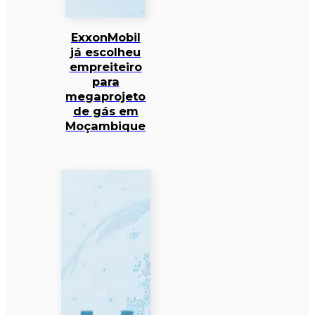
ExxonMobil
já escolheu
empreiteiro
para
megaprojeto
de gás em
Moçambique