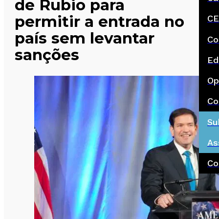
de Rubio para
permitir a entrada no
CE
país sem levantar
Co
sanções
Ed
Op
Co
Su
As
Co