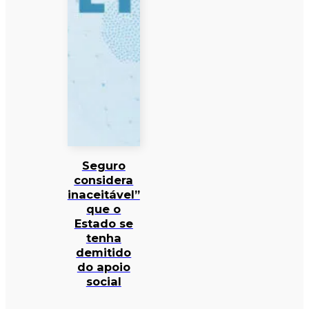
Seguro
considera
inaceitável”
que o
Estado se
tenha
demitido
do apoio
social