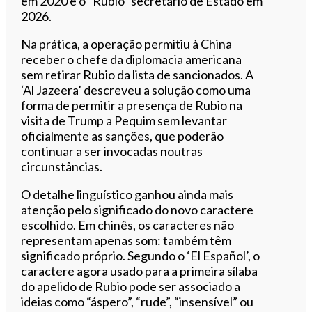
em 2020 e o “Rubio” secretário de Estado em
2026.
Na prática, a operação permitiu à China
receber o chefe da diplomacia americana
sem retirar Rubio da lista de sancionados. A
‘Al Jazeera’ descreveu a solução como uma
forma de permitir a presença de Rubio na
visita de Trump a Pequim sem levantar
oficialmente as sanções, que poderão
continuar a ser invocadas noutras
circunstâncias.
O detalhe linguístico ganhou ainda mais
atenção pelo significado do novo caractere
escolhido. Em chinês, os caracteres não
representam apenas som: também têm
significado próprio. Segundo o ‘El Español’, o
caractere agora usado para a primeira sílaba
do apelido de Rubio pode ser associado a
ideias como “áspero”, “rude”, “insensível” ou