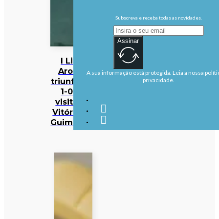
Subscreva e receba todas as novidades.
Assinar
I Liga:
Arouca
A sua informação está protegida. Leia a nossa políti
triunfa por
privacidade.
1-0 na
visita ao
Vitória de
Guimarães