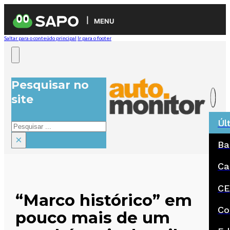
MENU
Saltar para o conteúdo principal
Ir para o footer
Pesquisar no
site
Úl
Pesquisar
×
Ba
Ca
CE
“Marco histórico” em
Co
pouco mais de um