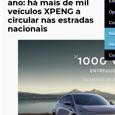
ano: há mais de mil
Ed
veículos XPENG a
Op
circular nas estradas
Co
nacionais
Su
As
Co