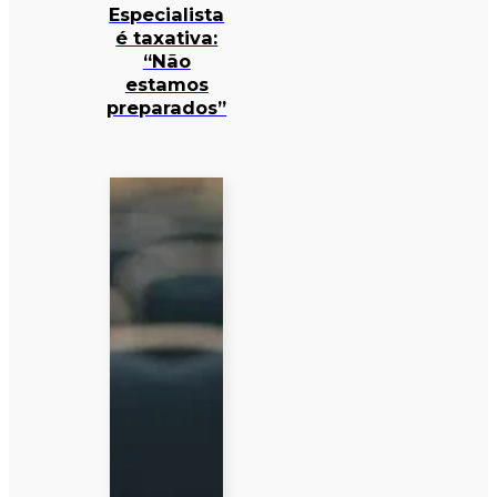
Especialista
é taxativa:
“Não
estamos
preparados”