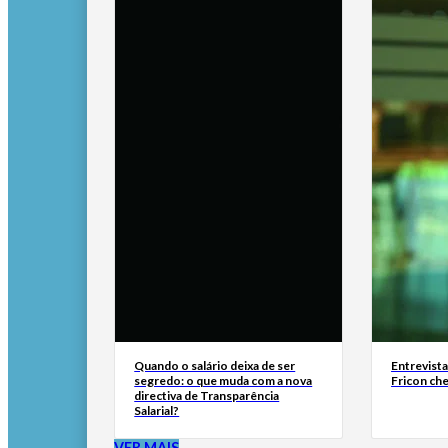
Quando o salário deixa de ser
Entrevist
segredo: o que muda com a nova
Fricon ch
directiva de Transparência
Salarial?
VER MAIS