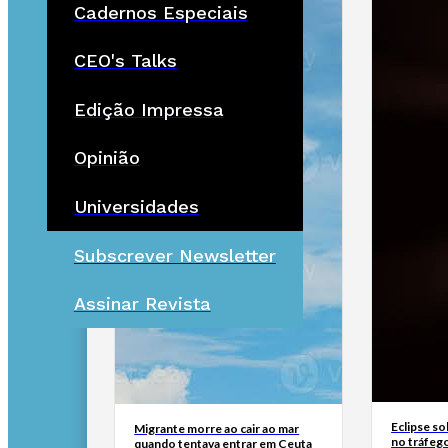
Cadernos Especiais
CEO's Talks
Edição Impressa
Opinião
Universidades
Subscrever Newsletter
Assinar Revista
Eclipse so
Migrante morre ao cair ao mar
no tráfeg
quando tentava entrar em Ceuta