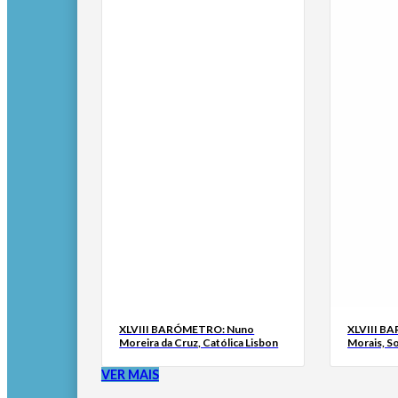
XLVIII BARÓMETRO: Nuno
XLVIII B
Moreira da Cruz, Católica Lisbon
Morais, S
VER MAIS