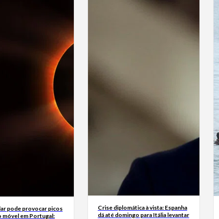
Crise diplomática à vista: Espanha
lar pode provocar picos
dá até domingo para Itália levantar
o móvel em Portugal: