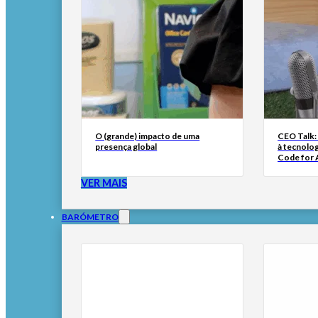
O (grande) impacto de uma
CEO Talk:
presença global
à tecnolog
Code for A
VER MAIS
BARÓMETRO