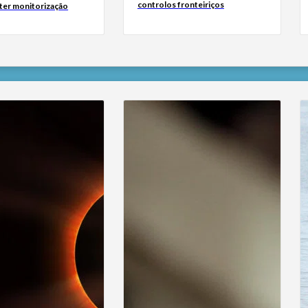
controlos fronteiriços
 ter monitorização