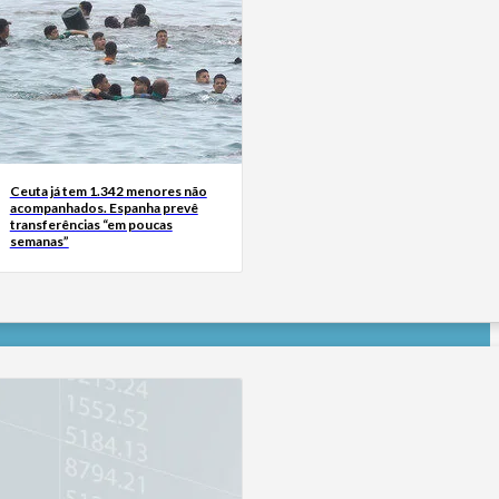
Ceuta já tem 1.342 menores não
acompanhados. Espanha prevê
transferências “em poucas
semanas”