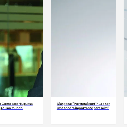
a: Como a portuguesa
Diáspora: “Portugal continua a ser
egou ao mundo
uma âncora importante para mim”