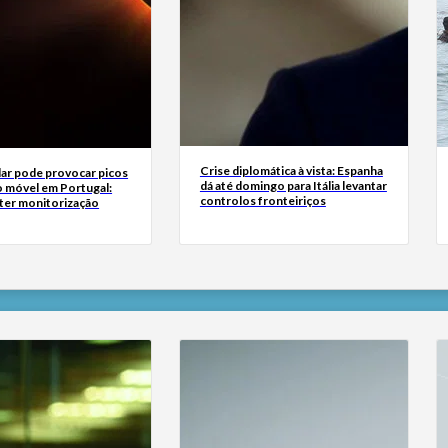
Crise diplomática à vista: Espanha
lar pode provocar picos
dá até domingo para Itália levantar
o móvel em Portugal:
controlos fronteiriços
 ter monitorização