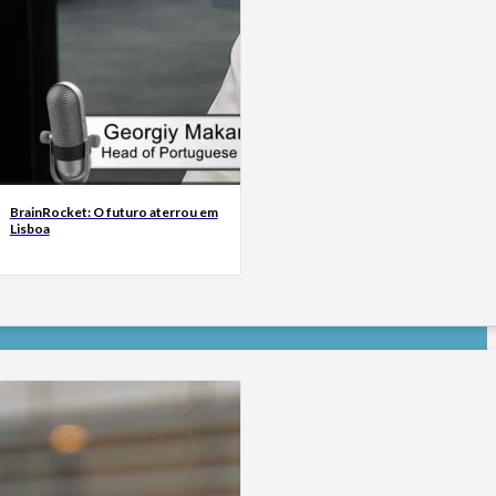
BrainRocket: O futuro aterrou em
Lisboa