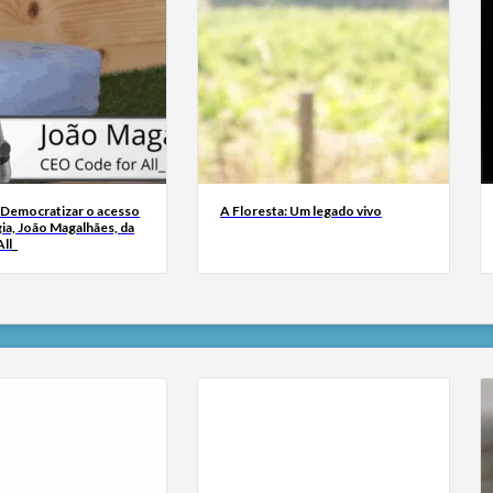
 Democratizar o acesso
A Floresta: Um legado vivo
ia, João Magalhães, da
ll_