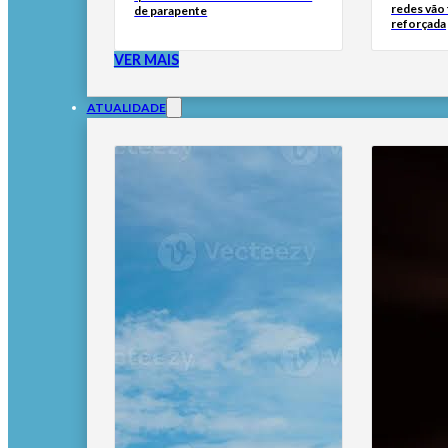
redes vão
de parapente
reforçada
VER MAIS
ATUALIDADE