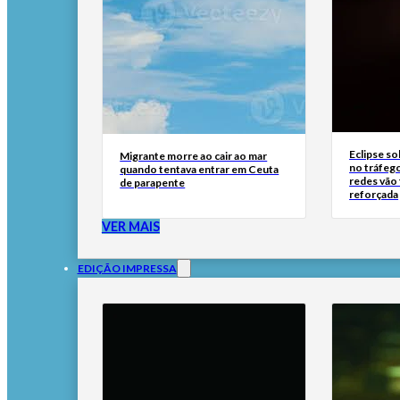
Eclipse so
Migrante morre ao cair ao mar
no tráfeg
quando tentava entrar em Ceuta
redes vão
de parapente
reforçada
VER MAIS
EDIÇÃO IMPRESSA