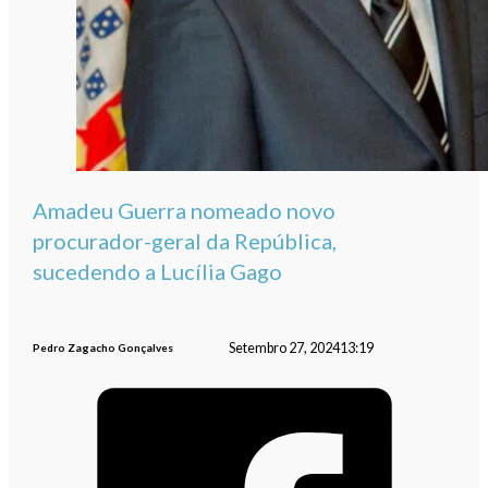
Amadeu Guerra nomeado novo
procurador-geral da República,
sucedendo a Lucília Gago
Setembro 27, 2024
13:19
Pedro Zagacho Gonçalves