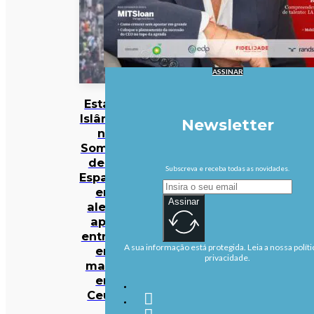
ASSINAR
Estado
Islâmico
Newsletter
na
Somália
deixa
Subscreva e receba todas as novidades.
Espanha
em
Assinar
alerta
após
entrada
A sua informação está protegida. Leia a nossa políti
em
privacidade.
massa
em
Ceuta