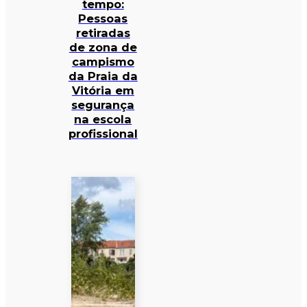
tempo:
Pessoas
retiradas
de zona de
campismo
da Praia da
Vitória em
segurança
na escola
profissional