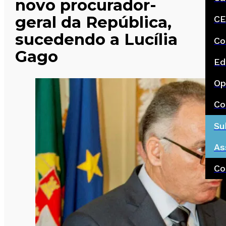
novo procurador-
geral da República,
CE
sucedendo a Lucília
Co
Gago
Ed
Op
Co
Su
As
Co