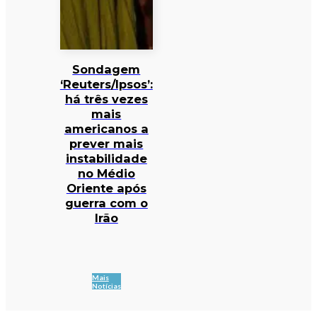
Sondagem
‘Reuters/Ipsos’:
há três vezes
mais
americanos a
prever mais
instabilidade
no Médio
Oriente após
guerra com o
Irão
Mais
Notícias