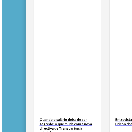
Quando o salário deixa de ser
Entrevist
segredo: o que muda com a nova
Fricon ch
directiva de Transparência