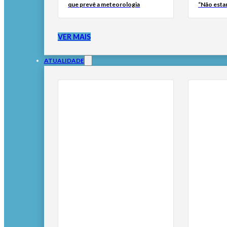
que prevê a meteorologia
“Não esta
VER MAIS
ATUALIDADE