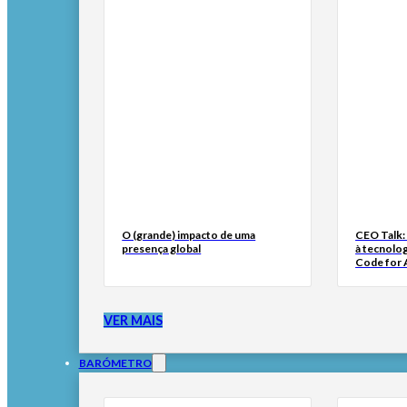
O (grande) impacto de uma
CEO Talk:
presença global
à tecnolog
Code for A
VER MAIS
BARÓMETRO