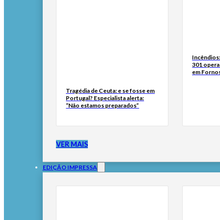
Incêndios
301 opera
em Fornos
Tragédia de Ceuta: e se fosse em
Portugal? Especialista alerta:
“Não estamos preparados”
VER MAIS
EDIÇÃO IMPRESSA