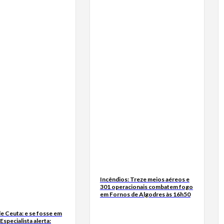
Incêndios: Treze meios aéreos e
301 operacionais combatem fogo
em Fornos de Algodres às 16h50
e Ceuta: e se fosse em
Especialista alerta: