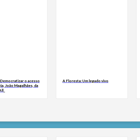
 Democratizar o acesso
A Floresta: Um legado vivo
ia, João Magalhães, da
ll_