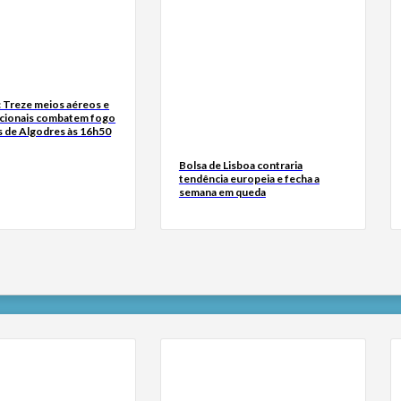
: Treze meios aéreos e
cionais combatem fogo
 de Algodres às 16h50
Bolsa de Lisboa contraria
tendência europeia e fecha a
semana em queda