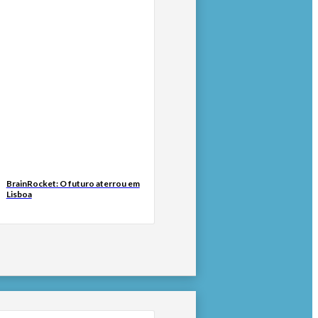
BrainRocket: O futuro aterrou em
Lisboa