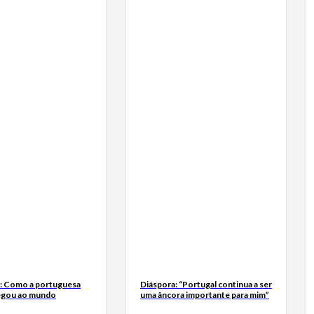
a: Como a portuguesa
Diáspora: “Portugal continua a ser
egou ao mundo
uma âncora importante para mim”