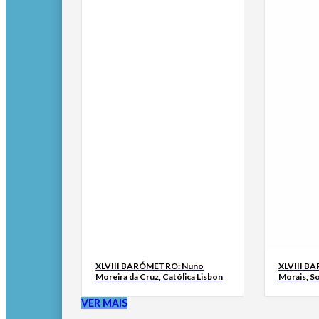
XLVIII BARÓMETRO: Nuno
XLVIII B
Moreira da Cruz, Católica Lisbon
Morais, S
VER MAIS