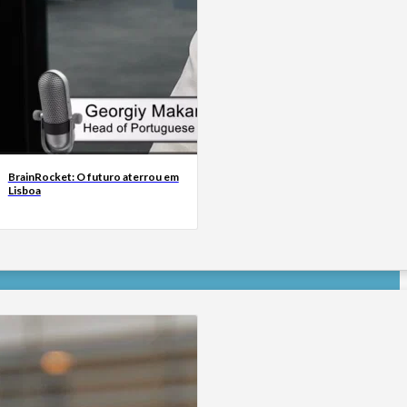
BrainRocket: O futuro aterrou em
Lisboa