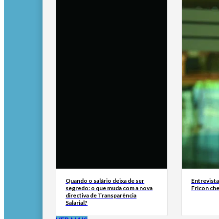
Quando o salário deixa de ser
Entrevist
segredo: o que muda com a nova
Fricon ch
directiva de Transparência
Salarial?