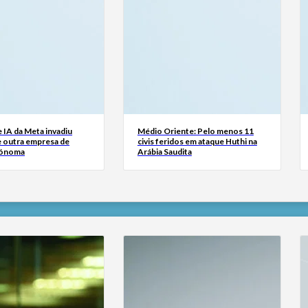
 IA da Meta invadiu
Médio Oriente: Pelo menos 11
e outra empresa de
civis feridos em ataque Huthi na
tónoma
Arábia Saudita