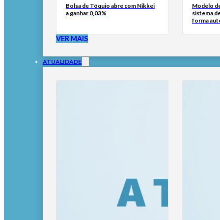
Bolsa de Tóquio abre com Nikkei
Modelo de
a ganhar 0,03%
sistema d
forma au
VER MAIS
ATUALIDADE