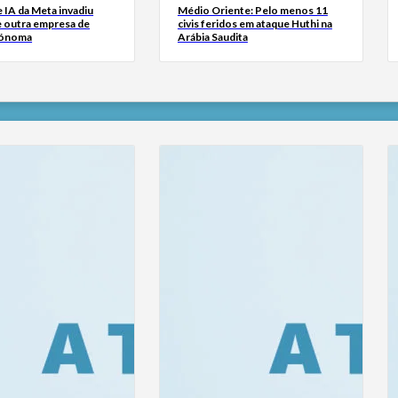
 IA da Meta invadiu
Médio Oriente: Pelo menos 11
e outra empresa de
civis feridos em ataque Huthi na
tónoma
Arábia Saudita