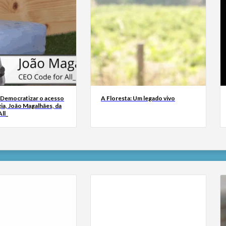
 Democratizar o acesso
A Floresta: Um legado vivo
ia, João Magalhães, da
ll_