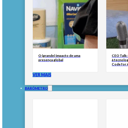
O (grande) impacto de uma
CEO Talk:
presença global
à tecnolog
Code for A
VER MAIS
BARÓMETRO