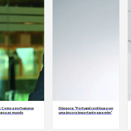
a: Como a portuguesa
Diáspora: “Portugal continua a ser
egou ao mundo
uma âncora importante para mim”