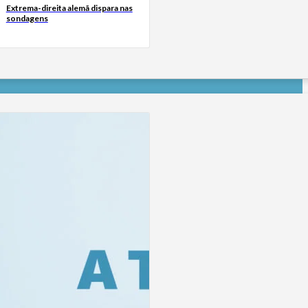
Extrema-direita alemã dispara nas
sondagens