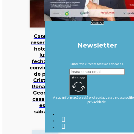
ASSINAR
Catedral
reservada,
Newsletter
hotel de
luxo
fechado e
Subscreva e receba todas as novidades.
convidados
de peso:
Assinar
Cristiano
Ronaldo e
Georgina
A sua informação está protegida. Leia a nossa políti
casam-se
privacidade.
este
sábado?