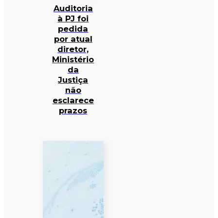
Auditoria
à PJ foi
pedida
por atual
diretor,
Ministério
da
Justiça
não
esclarece
prazos