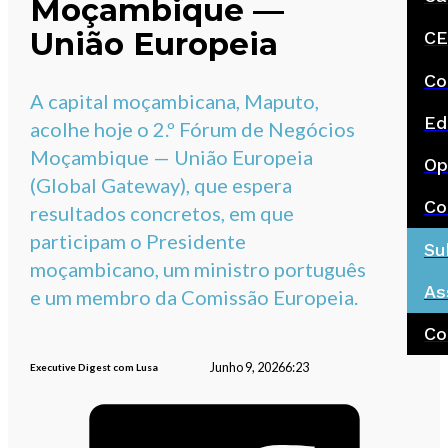
Moçambique —
União Europeia
CE
Co
A capital moçambicana, Maputo,
Ed
acolhe hoje o 2.º Fórum de Negócios
Moçambique — União Europeia
Op
(Global Gateway), que espera
Co
resultados concretos, em que
participam o Presidente
Su
moçambicano, um ministro português
As
e um membro da Comissão Europeia.
Co
Junho 9, 2026
6:23
Executive Digest com Lusa