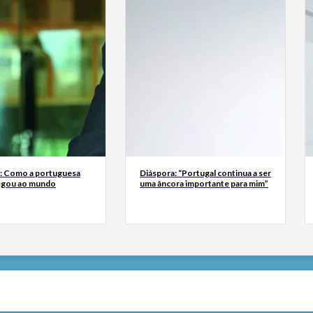
a: Como a portuguesa
Diáspora: “Portugal continua a ser
egou ao mundo
uma âncora importante para mim”