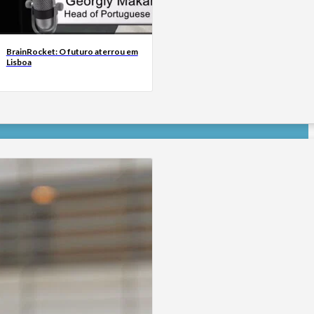
BrainRocket: O futuro aterrou em
Lisboa