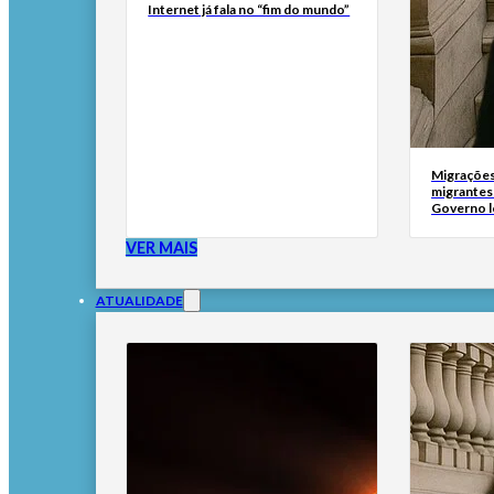
Internet já fala no “fim do mundo”
Migrações
migrantes
Governo l
VER MAIS
ATUALIDADE