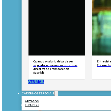
Quando o salário deixa de ser
Entrevist
segredo: o que muda com a nova
Fricon ch
directiva de Transparência
Salarial?
VER MAIS
CADERNOS ESPECIAIS
ARTIGOS
E-PAPERS