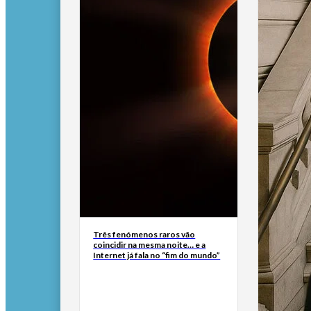
Três fenómenos raros vão
coincidir na mesma noite… e a
Internet já fala no “fim do mundo”