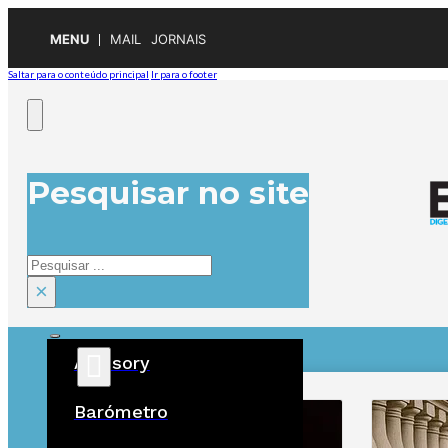
MENU
MAIL
JORNAIS
Saltar para o conteúdo principal
Ir para o footer
Pesquisar no site
Pesquisar
×
Advisory
ÚLTIMAS
Barómetro