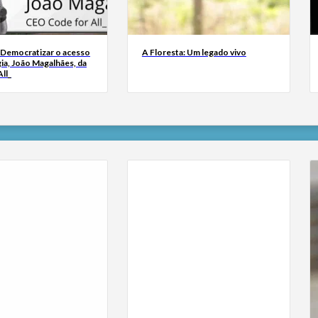
 Democratizar o acesso
A Floresta: Um legado vivo
ia, João Magalhães, da
ll_