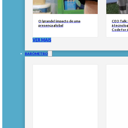
O (grande) impacto de uma
CEO Talk:
presença global
à tecnolog
Code for A
VER MAIS
BARÓMETRO