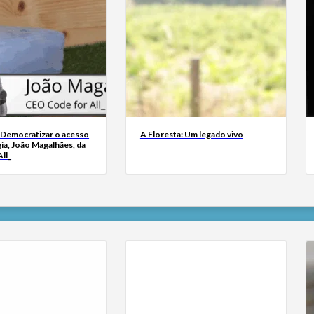
 Democratizar o acesso
A Floresta: Um legado vivo
ia, João Magalhães, da
ll_