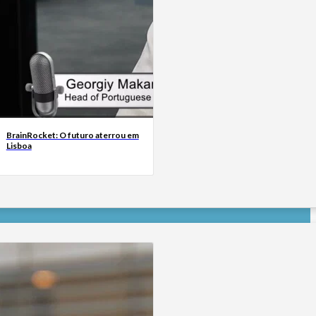
BrainRocket: O futuro aterrou em
Lisboa