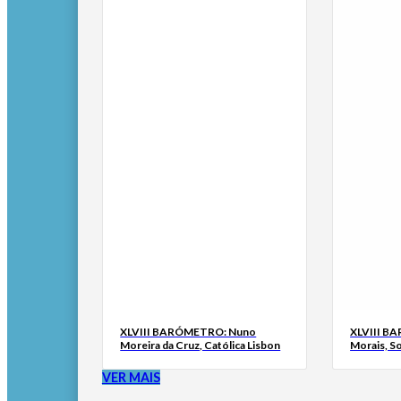
XLVIII BARÓMETRO: Nuno
XLVIII B
Moreira da Cruz, Católica Lisbon
Morais, S
VER MAIS