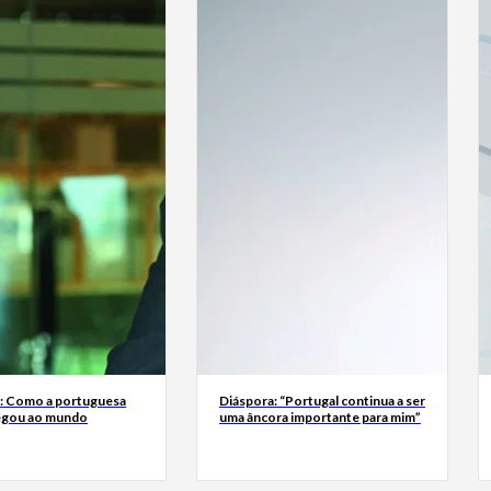
a: Como a portuguesa
Diáspora: “Portugal continua a ser
egou ao mundo
uma âncora importante para mim”