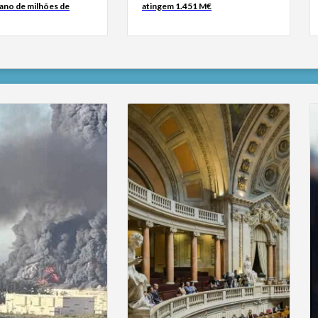
iano de milhões de
atingem 1.451 M€