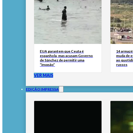
EUA garantem que Ceuta é
14 armazén
espanhola, mas acusam Governo
muda de es
de Sánchez de permitir uma
ao quotid
“invasão”
russos
VER MAIS
EDIÇÃO IMPRESSA