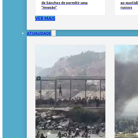
de Sánchez de permitir uma
ao quotid
“invasão”
russos
VER MAIS
ATUALIDADE