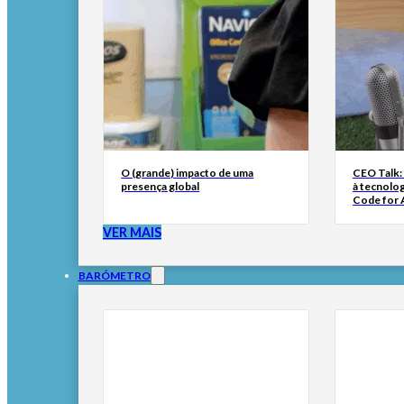
O (grande) impacto de uma
CEO Talk:
presença global
à tecnolog
Code for A
VER MAIS
BARÓMETRO