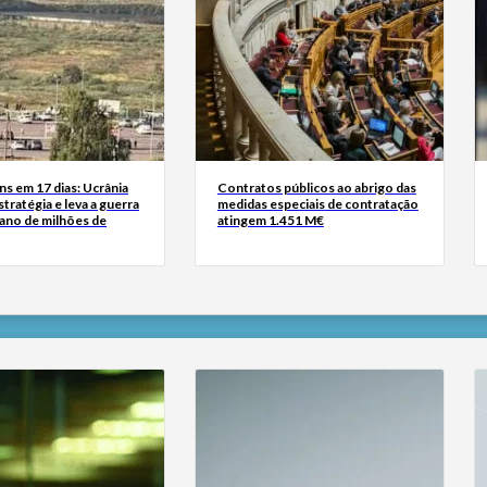
s em 17 dias: Ucrânia
Contratos públicos ao abrigo das
tratégia e leva a guerra
medidas especiais de contratação
iano de milhões de
atingem 1.451 M€