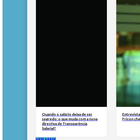
Quando o salário deixa de ser
Entrevist
segredo: o que muda com a nova
Fricon ch
directiva de Transparência
Salarial?
VER MAIS