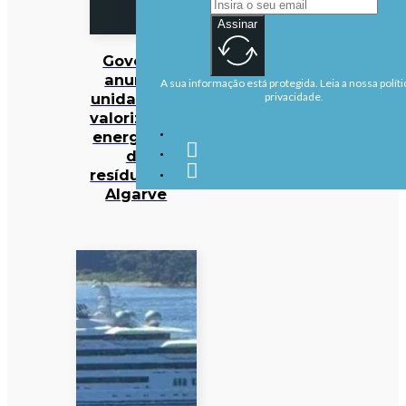
Assinar
Governo
anuncia
A sua informação está protegida. Leia a nossa políti
unidade de
privacidade.
valorização
energética
de
resíduos no
Algarve