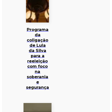
Programa
da
coligação
de Lula
da Silva
para a
reeleição
com foco
na
soberania
e
segurança