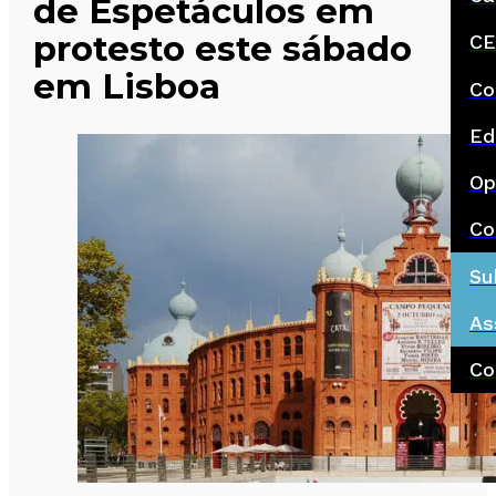
de Espetáculos em
protesto este sábado
CE
em Lisboa
Co
Ed
Op
Co
Su
As
Co