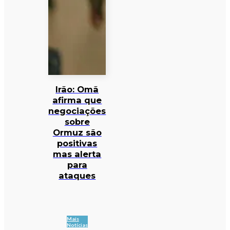
Irão: Omã
afirma que
negociações
sobre
Ormuz são
positivas
mas alerta
para
ataques
Mais
Notícias