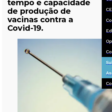
tempo e capacidade
de produção de
CE
vacinas contra a
Co
Covid-19.
Ed
Op
Co
Su
As
Co