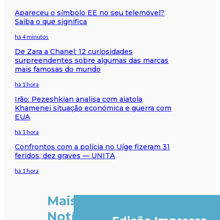
Apareceu o símbolo EE no seu telemóvel?
Saiba o que significa
há 4 minutos
De Zara a Chanel: 12 curiosidades
surpreendentes sobre algumas das marcas
mais famosas do mundo
há 1 hora
Irão: Pezeshkian analisa com aiatola
Khamenei situação económica e guerra com
EUA
há 1 hora
Confrontos com a polícia no Uíge fizeram 31
feridos, dez graves — UNITA
há 1 hora
Mais
Notícias