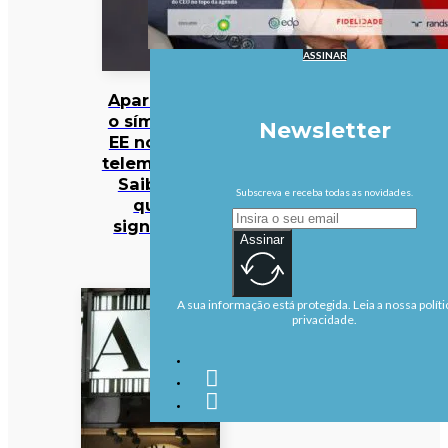
ASSINAR
Apareceu
o símbolo
Newsletter
EE no seu
telemóvel?
Saiba o
Subscreva e receba todas as novidades.
que
significa
Assinar
A sua informação está protegida. Leia a nossa políti
privacidade.