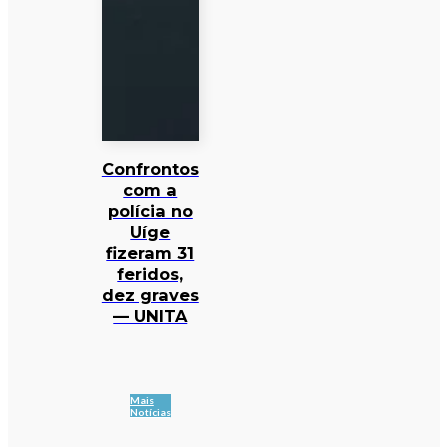
Confrontos
com a
polícia no
Uíge
fizeram 31
feridos,
dez graves
— UNITA
Mais
Notícias