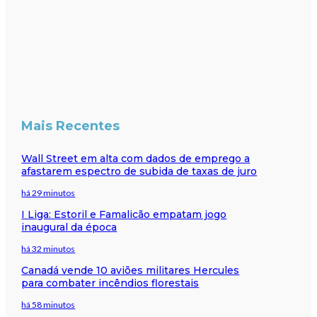
Mais Recentes
Wall Street em alta com dados de emprego a
afastarem espectro de subida de taxas de juro
há 29 minutos
I Liga: Estoril e Famalicão empatam jogo
inaugural da época
há 32 minutos
Canadá vende 10 aviões militares Hercules
para combater incêndios florestais
há 58 minutos