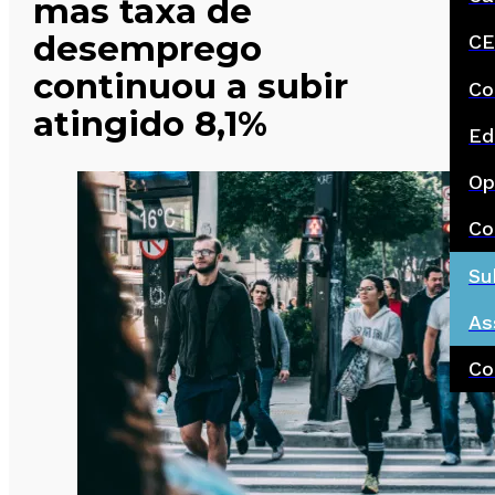
mas taxa de
desemprego
CE
continuou a subir
Co
atingido 8,1%
Ed
Op
Co
Su
As
Co