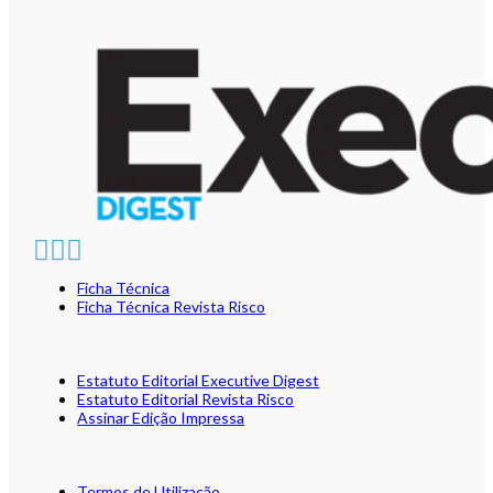
Ficha Técnica
Ficha Técnica Revista Risco
Estatuto Editorial Executive Digest
Estatuto Editorial Revista Risco
Assinar Edição Impressa
Termos de Utilização