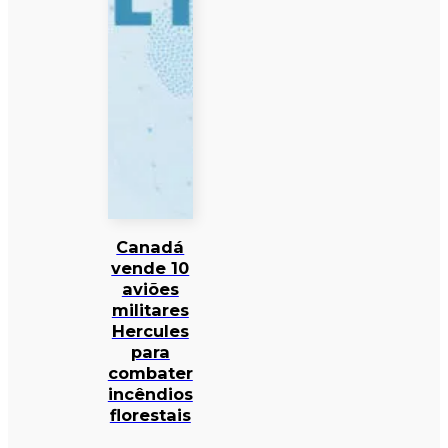
Canadá
vende 10
aviões
militares
Hercules
para
combater
incêndios
florestais