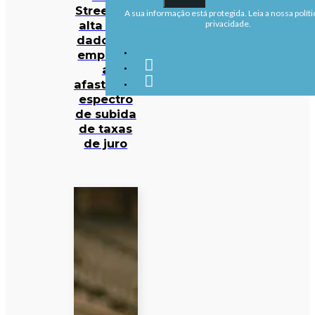
Street em
A sua informação está protegida. Leia a nossa políti
alta com
privacidade.
dados de
emprego
a
afastarem
espectro
de subida
de taxas
de juro