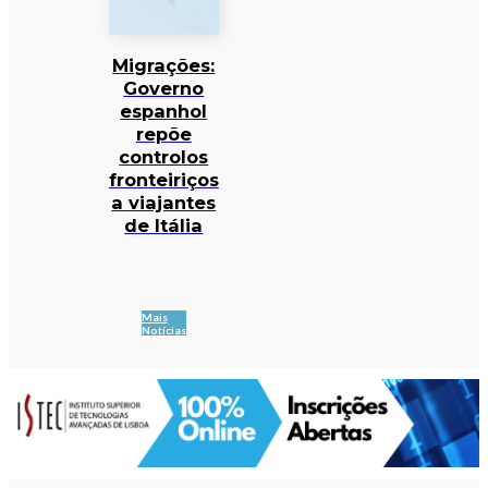
Migrações:
Governo
espanhol
repõe
controlos
fronteiriços
a viajantes
de Itália
Mais
Notícias