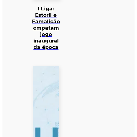
I Liga:
Estoril e
Famalicão
empatam
jogo
inaugural
da época