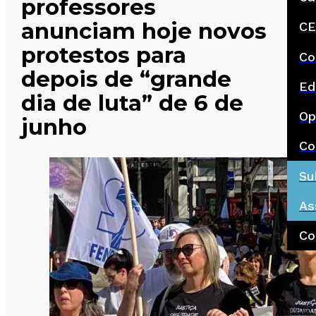
professores
anunciam hoje novos
CE
protestos para
Co
depois de “grande
Ed
dia de luta” de 6 de
Op
junho
Co
Su
As
Co