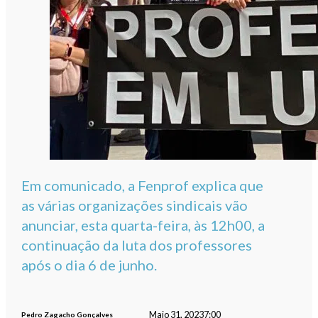
Em comunicado, a Fenprof explica que
as várias organizações sindicais vão
anunciar, esta quarta-feira, às 12h00, a
continuação da luta dos professores
após o dia 6 de junho.
Maio 31, 2023
7:00
Pedro Zagacho Gonçalves