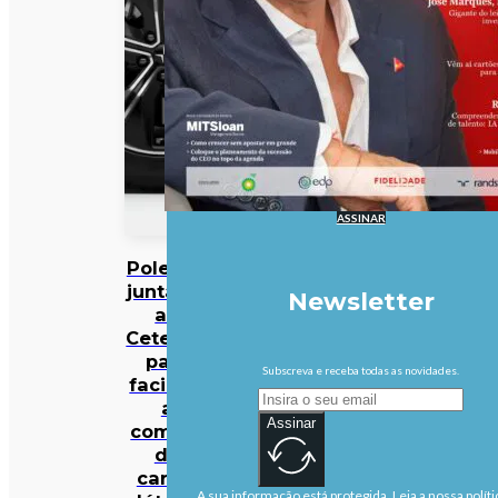
ASSINAR
Polestar
junta-se
Newsletter
ao
Cetelem
para
Subscreva e receba todas as novidades.
facilitar
a
Assinar
compra
de
carros
A sua informação está protegida. Leia a nossa políti