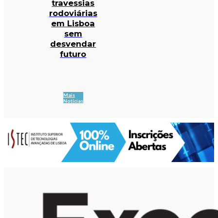
travessias
rodoviárias
em Lisboa
sem
desvendar
futuro
Mais
Notícias