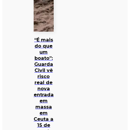
“É mais
do que
um
boato”:
Guarda
Civil vê
risco
real de
nova
entrada
em
massa
em
Ceuta a
15 de