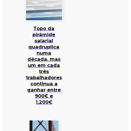
Topo da
pirâmide
salarial
quadruplica
numa
década, mas
um em cada
três
trabalhadores
continua a
ganhar entre
900€ e
1.200€