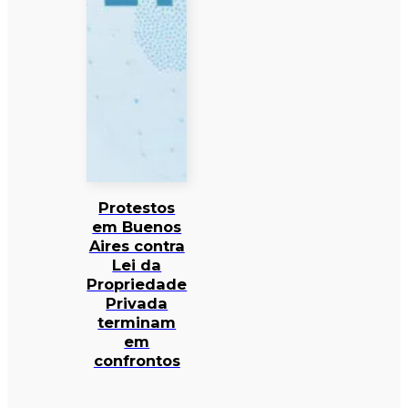
Protestos
em Buenos
Aires contra
Lei da
Propriedade
Privada
terminam
em
confrontos