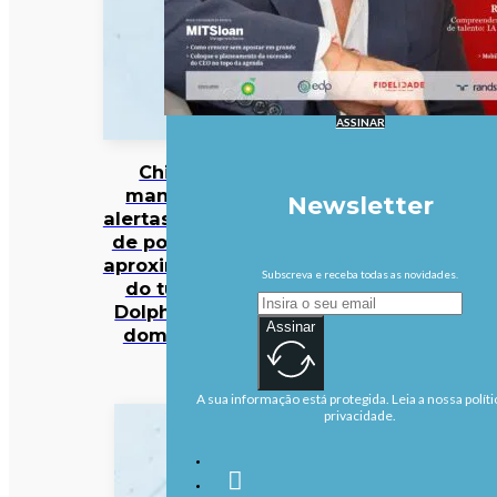
ASSINAR
China
mantém
Newsletter
alertas antes
de possível
aproximação
Subscreva e receba todas as novidades.
do tufão
Dolphin no
Assinar
domingo
A sua informação está protegida. Leia a nossa políti
privacidade.