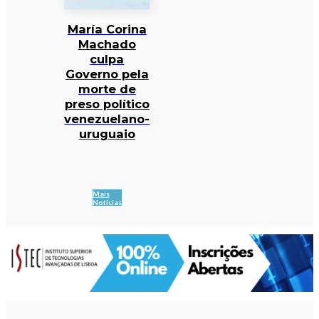
María Corina
Machado
culpa
Governo pela
morte de
preso político
venezuelano-
uruguaio
Mais
Notícias