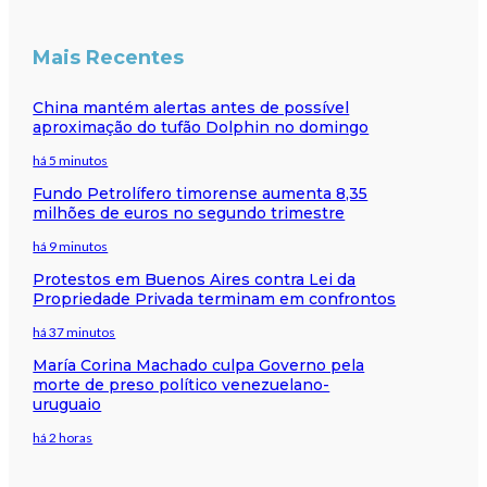
Mais Recentes
China mantém alertas antes de possível
aproximação do tufão Dolphin no domingo
há 5 minutos
Fundo Petrolífero timorense aumenta 8,35
milhões de euros no segundo trimestre
há 9 minutos
Protestos em Buenos Aires contra Lei da
Propriedade Privada terminam em confrontos
há 37 minutos
María Corina Machado culpa Governo pela
morte de preso político venezuelano-
uruguaio
há 2 horas