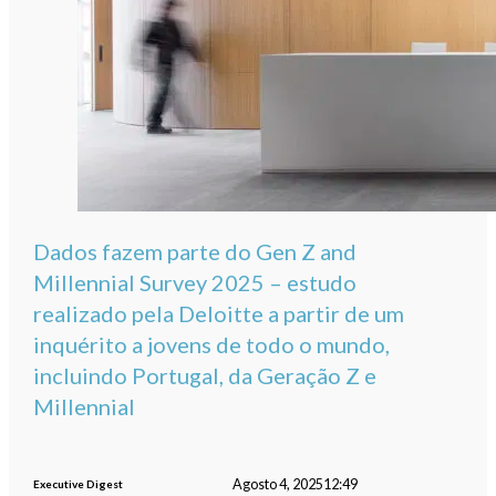
Dados fazem parte do Gen Z and
Millennial Survey 2025 – estudo
realizado pela Deloitte a partir de um
inquérito a jovens de todo o mundo,
incluindo Portugal, da Geração Z e
Millennial
Agosto 4, 2025
12:49
Executive Digest