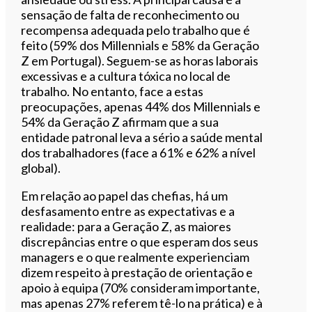
sensação de falta de reconhecimento ou
recompensa adequada pelo trabalho que é
feito (59% dos Millennials e 58% da Geração
Z em Portugal). Seguem-se as horas laborais
excessivas e a cultura tóxica no local de
trabalho. No entanto, face a estas
preocupações, apenas 44% dos Millennials e
54% da Geração Z afirmam que a sua
entidade patronal leva a sério a saúde mental
dos trabalhadores (face a 61% e 62% a nível
global).
Em relação ao papel das chefias, há um
desfasamento entre as expectativas e a
realidade: para a Geração Z, as maiores
discrepâncias entre o que esperam dos seus
managers e o que realmente experienciam
dizem respeito à prestação de orientação e
apoio à equipa (70% consideram importante,
mas apenas 27% referem tê-lo na prática) e à