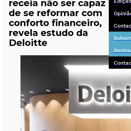
receia não ser capaz
Ediçã
de se reformar com
Opiniã
conforto financeiro,
Conta
revela estudo da
Subscr
Deloitte
Assina
Conta