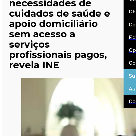
necessidades de
cuidados de saúde e
CE
apoio domiciliário
Co
sem acesso a
Ed
serviços
Op
profissionais pagos,
revela INE
Co
Su
As
Co