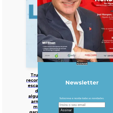
ASSINAR
Trump
reconhece
Newsletter
escassez
de
algumas
Subscreva e receba todas as novidades.
armas
mas
Assinar
garante