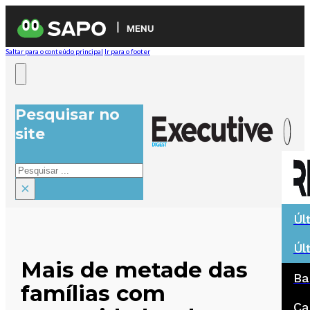
MENU
Saltar para o conteúdo principal
Ir para o footer
Pesquisar no
site
Pesquisar
×
Úl
Úl
Mais de metade das
Ba
famílias com
Ca