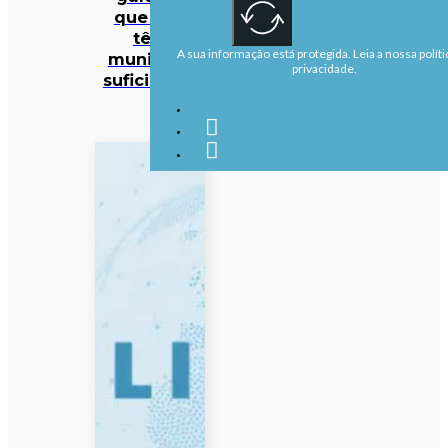
que EUA
têm
A sua informação está protegida. Leia a nossa políti
munições
privacidade.
suficientes