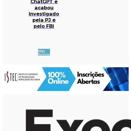
ChatGPT e
acabou
investigado
pela PJ e
pelo FBI
Mais
Notícias