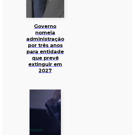
Governo
nomeia
administração
por três anos
para entidade
que prevê
extinguir em
2027