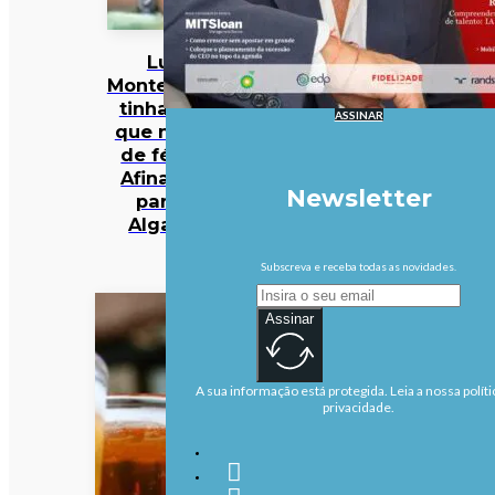
Luís
Montenegro
tinha dito
ASSINAR
que não ia
de férias.
Afinal, foi
Newsletter
para o
Algarve
Subscreva e receba todas as novidades.
Assinar
A sua informação está protegida. Leia a nossa políti
privacidade.