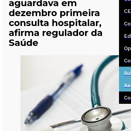
aguardava em
dezembro primeira
CE
consulta hospitalar,
Co
afirma regulador da
Ed
Saúde
Op
Co
Su
As
Co