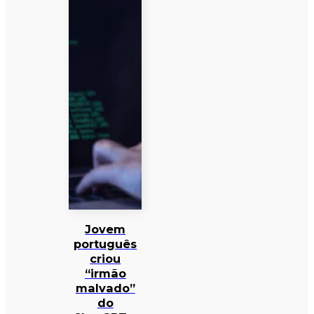
Jovem
português
criou
“irmão
malvado”
do