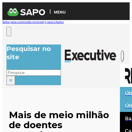
MENU
Saltar para o conteúdo principal
Ir para o footer
Pesquisar no
site
Pesquisar
×
Úl
Úl
Mais de meio milhão
Ba
de doentes
Ca