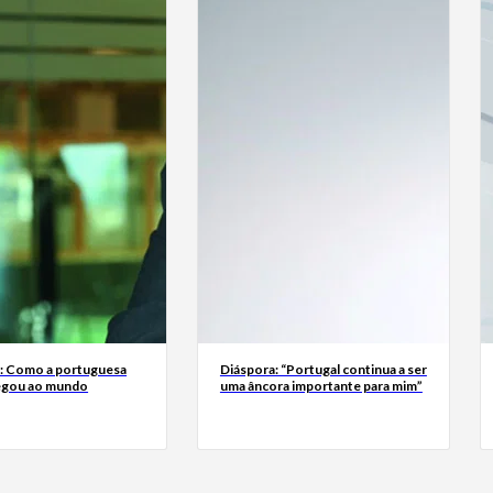
a: Como a portuguesa
Diáspora: “Portugal continua a ser
egou ao mundo
uma âncora importante para mim”