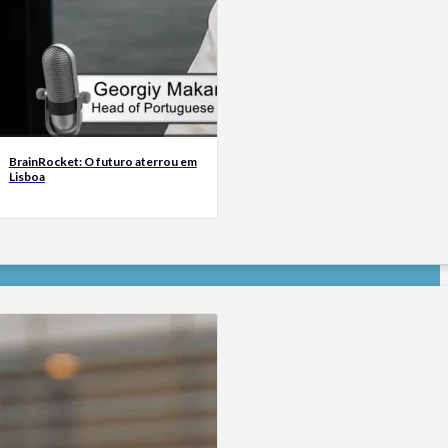
BrainRocket: O futuro aterrou em
Lisboa