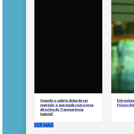
Quando o salário deixa de ser
Entrevist
segredo: o que muda com a nova
Fricon ch
directiva de Transparência
Salarial?
VER MAIS