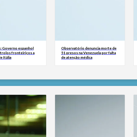
: Governo espanhol
Observatório denuncia morte de
rolos fronteiriços a
51 presos na Venezuela por falta
e Itália
de atenção médica