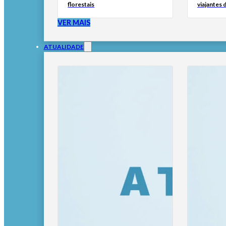
florestais
viajantes d
VER MAIS
ATUALIDADE