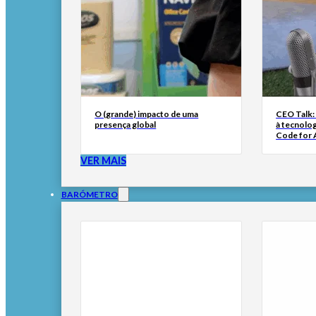
O (grande) impacto de uma
CEO Talk:
presença global
à tecnolog
Code for A
VER MAIS
BARÓMETRO