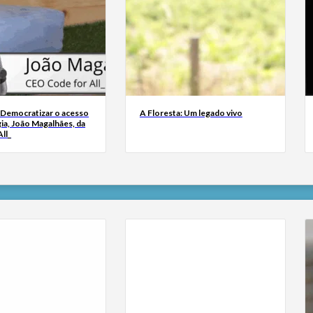
 Democratizar o acesso
A Floresta: Um legado vivo
ia, João Magalhães, da
ll_