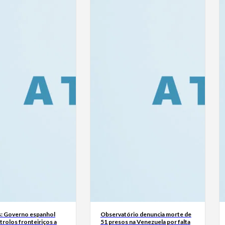
: Governo espanhol
Observatório denuncia morte de
rolos fronteiriços a
51 presos na Venezuela por falta