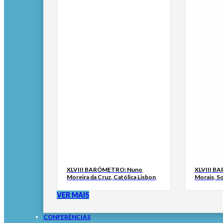
XLVIII BARÓMETRO: Nuno
XLVIII B
Moreira da Cruz, Católica Lisbon
Morais, S
VER MAIS
CONFERÊNCIAS