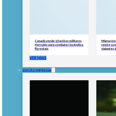
Canadá vende 10 aviões militares
Migrações
Hercules para combater incêndios
repõe cont
florestais
viajantes d
VER MAIS
EDIÇÃO IMPRESSA