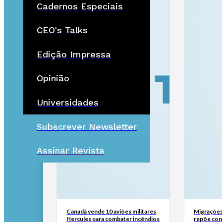
Cadernos Especiais
CEO's Talks
Edição Impressa
Opinião
Universidades
Subscrever Newsletter
Assinar Revista
Canadá vende 10 aviões militares
Migrações
Hercules para combater incêndios
repõe cont