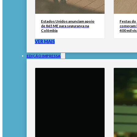
Estados Unidos anunciam apoio
Festas do
de 865 ME para segurança na
começam h
Colômbia
400 mil vi
VER MAIS
EDIÇÃO IMPRESSA