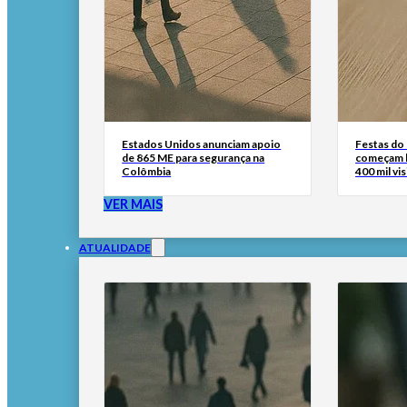
Estados Unidos anunciam apoio
Festas do
de 865 ME para segurança na
começam h
Colômbia
400 mil vi
VER MAIS
ATUALIDADE