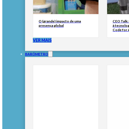
O (grande) impacto de uma
CEO Talk:
presença global
à tecnolog
Code for A
VER MAIS
BARÓMETRO