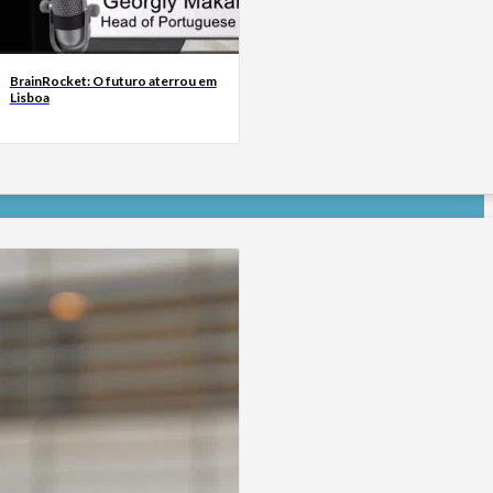
BrainRocket: O futuro aterrou em
Lisboa