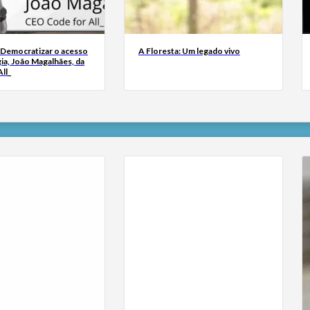
 Democratizar o acesso
A Floresta: Um legado vivo
ia, João Magalhães, da
ll_