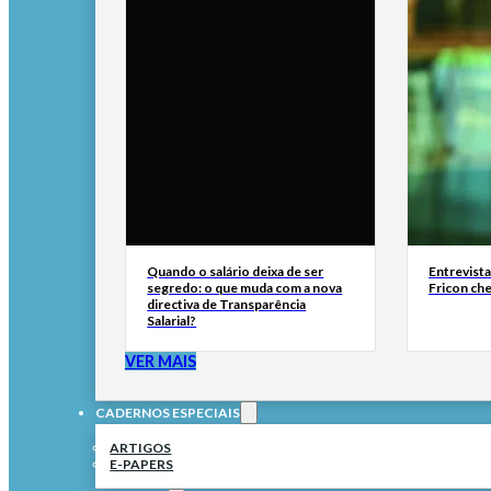
Quando o salário deixa de ser
Entrevist
segredo: o que muda com a nova
Fricon ch
directiva de Transparência
Salarial?
VER MAIS
CADERNOS ESPECIAIS
ARTIGOS
E-PAPERS