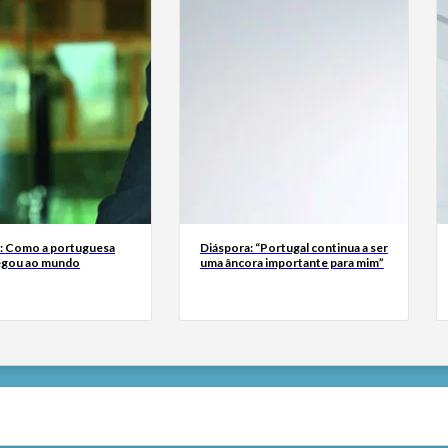
a: Como a portuguesa
Diáspora: “Portugal continua a ser
egou ao mundo
uma âncora importante para mim”