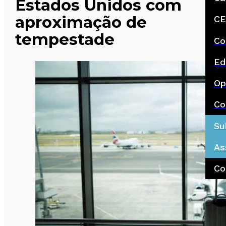
Estados Unidos com
aproximação de
CE
tempestade
Co
Ed
Op
Co
Su
As
Co