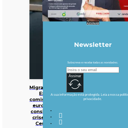
ASSINAR
Newsletter
Subscreva e receba todas as novidades.
Assinar
Migrações:
Ex-
A sua informação está protegida. Leia a nossa políti
comissário
privacidade.
europeu
considera
crise em
Ceuta