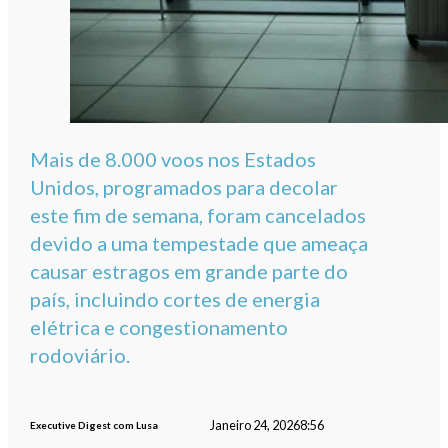
Mais de 8.000 voos nos Estados
Unidos, programados para decolar
este fim de semana, foram cancelados
devido a uma tempestade que ameaça
causar estragos em grande parte do
país, incluindo cortes de energia
elétrica e congestionamento
rodoviário.
Janeiro 24, 2026
8:56
Executive Digest com Lusa