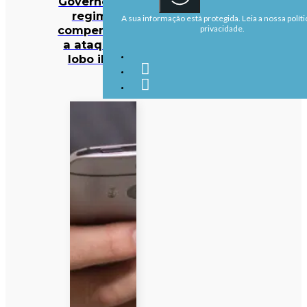
Governo altera
regime de
A sua informação está protegida. Leia a nossa políti
compensações
privacidade.
a ataques de
lobo ibérico