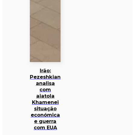
Irão:
Pezeshkian
analisa
com
aiatola
Khamenei
situação
económica
e guerra
com EUA