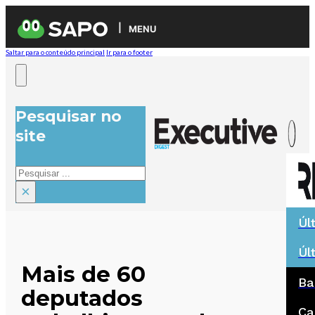
MENU
Saltar para o conteúdo principal
Ir para o footer
Pesquisar no
site
Pesquisar
×
Úl
Úl
Mais de 60
Ba
deputados
Ca