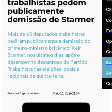
trabalhistas pedem
publicamente
CE
demissão de Starmer
Co
Ed
Mais de 60 deputados trabalhistas
pediram publicamente a demissão do
Op
primeiro-ministro britânico, Keir
Co
Starmer, nos últimos dias, após o
desempenho desastroso do Partido
Su
Trabalhista nas eleições locais e
As
regionais de quinta-feira.
Co
Maio 11, 2026
21:54
Executive Digest com Lusa