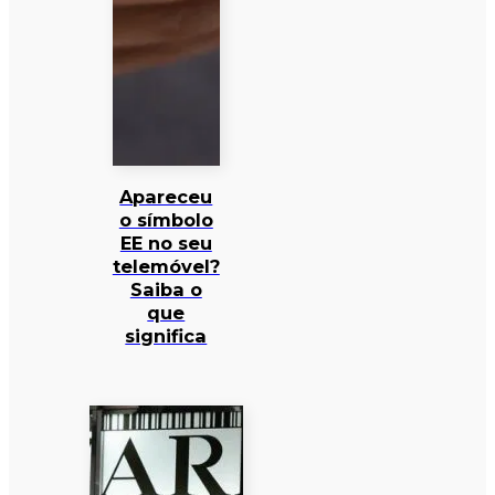
Apareceu
o símbolo
EE no seu
telemóvel?
Saiba o
que
significa