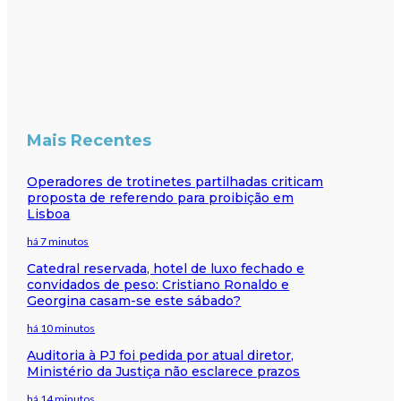
Mais Recentes
Operadores de trotinetes partilhadas criticam
proposta de referendo para proibição em
Lisboa
há 7 minutos
Catedral reservada, hotel de luxo fechado e
convidados de peso: Cristiano Ronaldo e
Georgina casam-se este sábado?
há 10 minutos
Auditoria à PJ foi pedida por atual diretor,
Ministério da Justiça não esclarece prazos
há 14 minutos