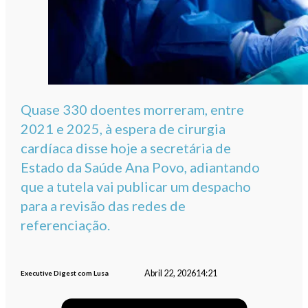
Quase 330 doentes morreram, entre
2021 e 2025, à espera de cirurgia
cardíaca disse hoje a secretária de
Estado da Saúde Ana Povo, adiantando
que a tutela vai publicar um despacho
para a revisão das redes de
referenciação.
Abril 22, 2026
14:21
Executive Digest com Lusa