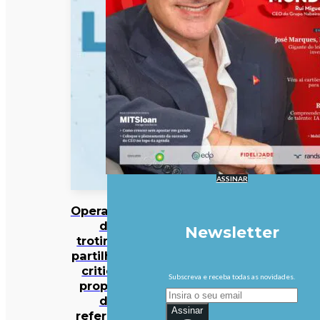
ASSINAR
Operadores
de
Newsletter
trotinetes
partilhadas
criticam
Subscreva e receba todas as novidades.
proposta
de
Assinar
referendo