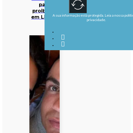
para
proibição
A sua informação está protegida. Leia a nossa políti
em Lisboa
privacidade.