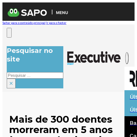
MENU
Saltar para o conteúdo principal
Ir para o footer
Pesquisar no
site
Pesquisar
×
Úl
Úl
Mais de 300 doentes
Ba
morreram em 5 anos
Ca