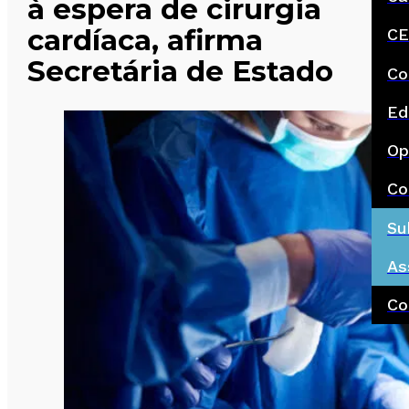
à espera de cirurgia
cardíaca, afirma
CE
Secretária de Estado
Co
Ed
Op
Co
Su
As
Co