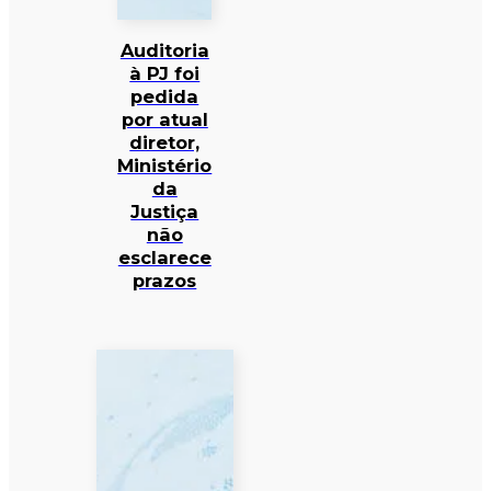
Auditoria
à PJ foi
pedida
por atual
diretor,
Ministério
da
Justiça
não
esclarece
prazos