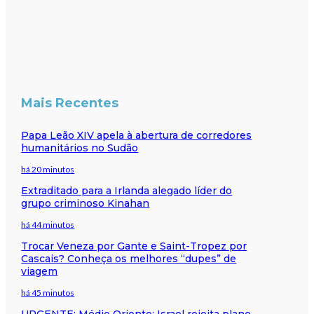
Mais Recentes
Papa Leão XIV apela à abertura de corredores
humanitários no Sudão
há 20 minutos
Extraditado para a Irlanda alegado líder do
grupo criminoso Kinahan
há 44 minutos
Trocar Veneza por Gante e Saint-Tropez por
Cascais? Conheça os melhores “dupes” de
viagem
há 45 minutos
URGENTE: Médio Oriente: Israel rejeita plano