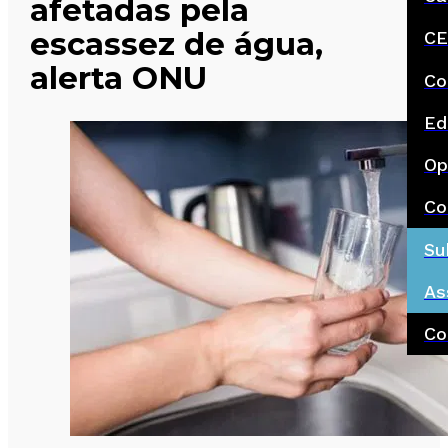
afetadas pela
escassez de água,
CE
alerta ONU
Co
Ed
Op
Co
Su
As
Co