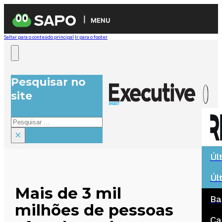
MENU
Saltar para o conteúdo principal
Ir para o footer
Pesquisar no
site
Pesquisar
×
Úl
Úl
Mais de 3 mil
Ba
milhões de pessoas
Ca