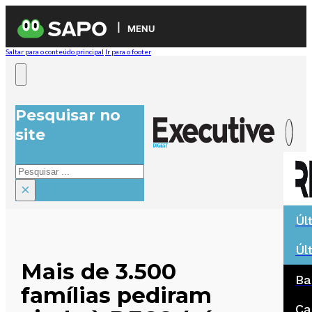
MENU
Saltar para o conteúdo principal
Ir para o footer
Pesquisar no
site
Pesquisar
×
Úl
Úl
Mais de 3.500
Ba
famílias pediram
Ca