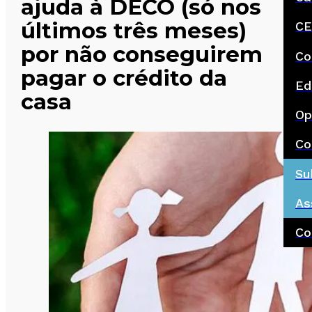
ajuda à DECO (só nos
últimos três meses)
CE
por não conseguirem
Co
pagar o crédito da
Ed
casa
Op
Co
Su
As
Co