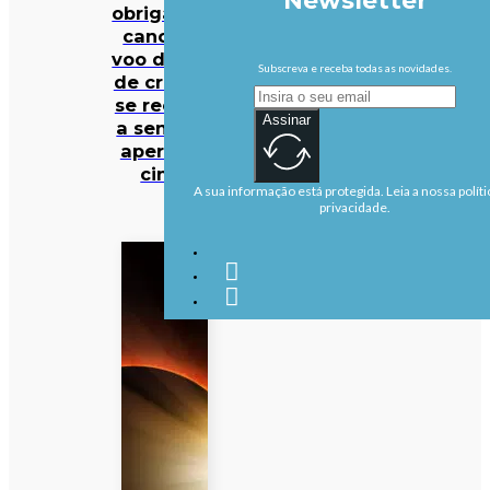
Newsletter
obrigada a
cancelar
voo depois
Subscreva e receba todas as novidades.
de criança
se recusar
Assinar
a sentar e
apertar o
cinto
A sua informação está protegida. Leia a nossa políti
privacidade.