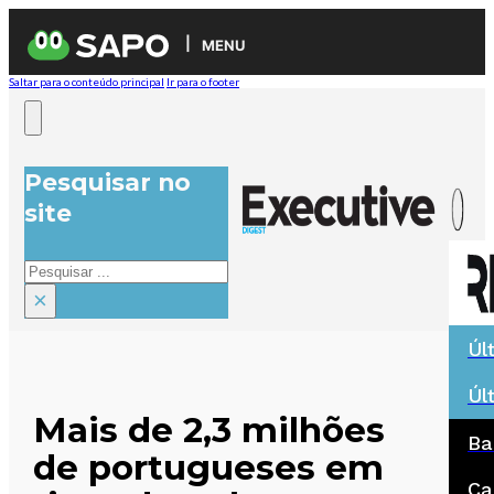
MENU
Saltar para o conteúdo principal
Ir para o footer
Pesquisar no
site
Pesquisar
×
Úl
Úl
Mais de 2,3 milhões
Ba
de portugueses em
Ca