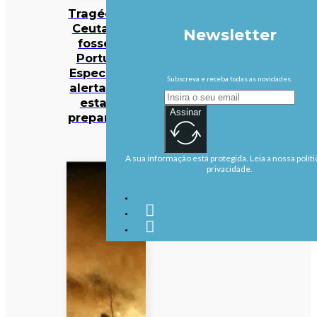
Tragédia de
Ceuta: e se
Newsletter
fosse em
Portugal?
Especialista
Subscreva e receba todas as novidades.
alerta: “Não
estamos
Assinar
preparados”
A sua informação está protegida. Leia a nossa políti
privacidade.