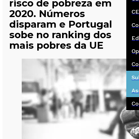
risco de pobreza em
2020. Números
CE
disparam e Portugal
Co
sobe no ranking dos
Ed
mais pobres da UE
Op
Co
Su
As
Co