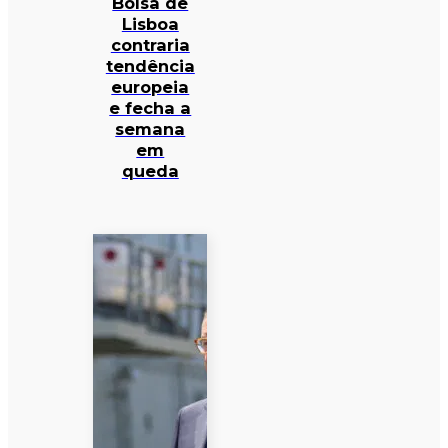
Bolsa de
Lisboa
contraria
tendência
europeia
e fecha a
semana
em
queda