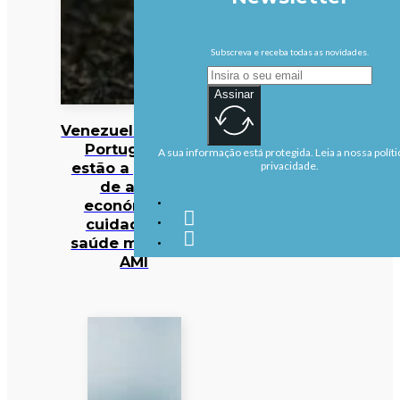
Subscreva e receba todas as novidades.
Assinar
Venezuela/Sismos:
Portugueses
A sua informação está protegida. Leia a nossa políti
estão a precisar
privacidade.
de apoio
económico e
cuidados de
saúde mental —
AMI