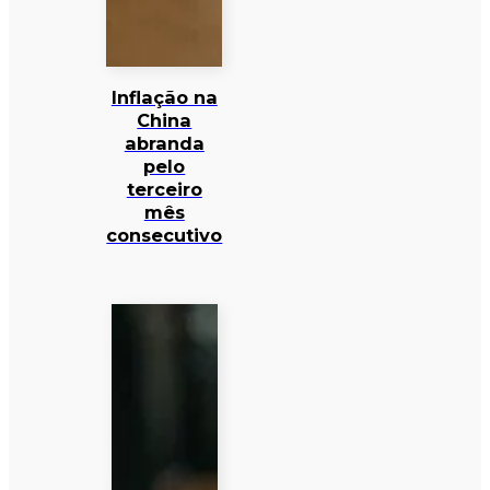
Inflação na
China
abranda
pelo
terceiro
mês
consecutivo