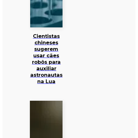
Cientistas
chineses
sugerem
usar cães
robôs para
auxiliar
astronautas
na Lua