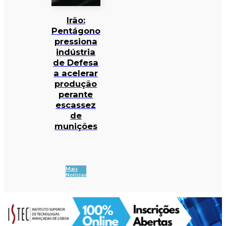
Irão:
Pentágono
pressiona
indústria
de Defesa
a acelerar
produção
perante
escassez
de
munições
Mais
Notícias