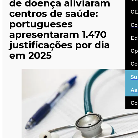
de doença aliviaram
centros de saúde:
CE
portugueses
Co
apresentaram 1.470
Ed
justificações por dia
Op
em 2025
Co
Su
As
Co