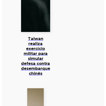
Taiwan
realiza
exercício
militar para
simular
defesa contra
desembarque
chinês