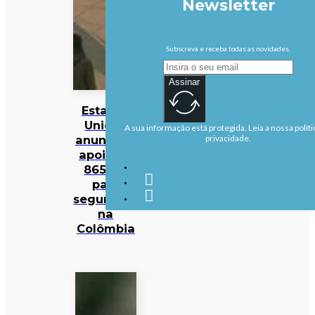
Newsletter
Subscreva e receba todas as novidades.
Assinar
Estados
Unidos
A sua informação está protegida. Leia a nossa políti
anunciam
privacidade.
apoio de
865 ME
para
segurança
na
Colômbia