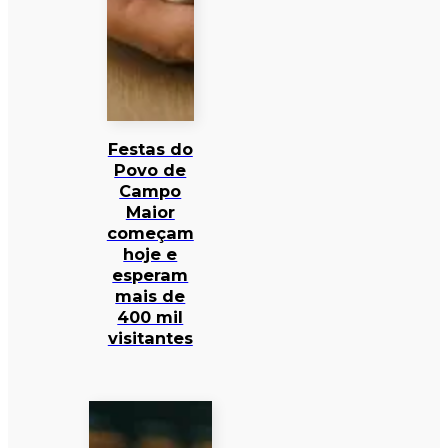
Festas do
Povo de
Campo
Maior
começam
hoje e
esperam
mais de
400 mil
visitantes