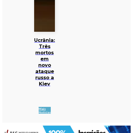
Ucrânia:
Três
mortos
em
novo
ataque
russo a
Kiev
Mais
Notícias