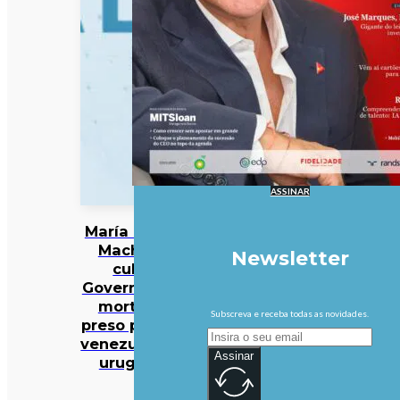
ASSINAR
María Corina
Machado
Newsletter
culpa
Governo pela
morte de
Subscreva e receba todas as novidades.
preso político
venezuelano-
Assinar
uruguaio