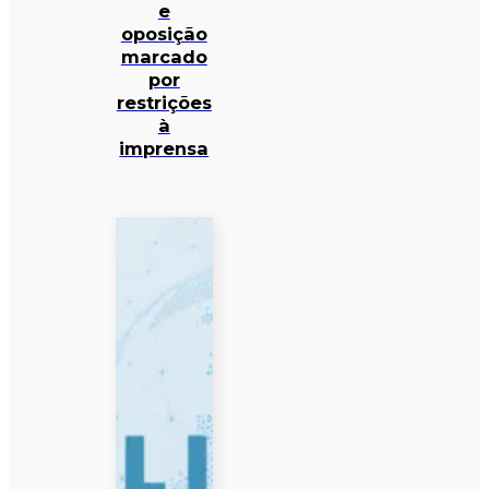
e
oposição
marcado
por
restrições
à
imprensa