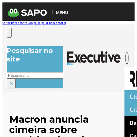
MENU
Saltar para o conteúdo principal
Ir para o footer
Pesquisar no
site
Pesquisar
×
Úl
Úl
Macron anuncia
Ba
cimeira sobre
Ca