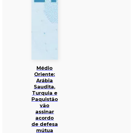
Médio
Oriente:
Arábia
Saudita,
Turquia e
Paquistão
vão
assinar
acordo
de defesa
mútua