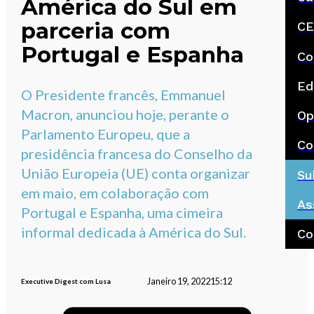
América do Sul em
parceria com
CE
Portugal e Espanha
Co
Ed
O Presidente francês, Emmanuel
Macron, anunciou hoje, perante o
Op
Parlamento Europeu, que a
Co
presidência francesa do Conselho da
União Europeia (UE) conta organizar
Su
em maio, em colaboração com
As
Portugal e Espanha, uma cimeira
informal dedicada à América do Sul.
Co
Janeiro 19, 2022
15:12
Executive Digest com Lusa