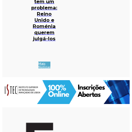
tem um
problema:
Reino
Unido e
Roménia
querem
julgá-los
Mais
Notícias