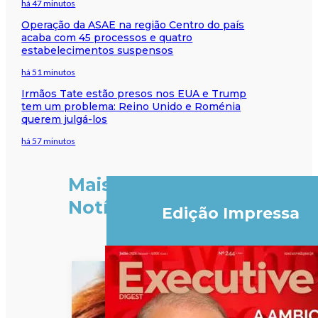
há 47 minutos
Operação da ASAE na região Centro do país
acaba com 45 processos e quatro
estabelecimentos suspensos
há 51 minutos
Irmãos Tate estão presos nos EUA e Trump
tem um problema: Reino Unido e Roménia
querem julgá-los
há 57 minutos
Mais
Notícias
Edição Impressa