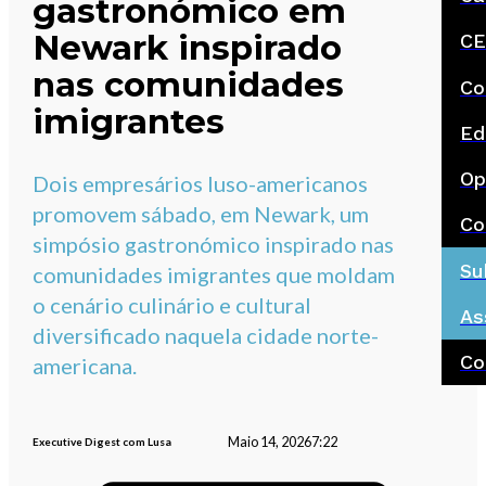
gastronómico em
Newark inspirado
CE
nas comunidades
Co
imigrantes
Ed
Op
Dois empresários luso-americanos
promovem sábado, em Newark, um
Co
simpósio gastronómico inspirado nas
Su
comunidades imigrantes que moldam
o cenário culinário e cultural
As
diversificado naquela cidade norte-
Co
americana.
Maio 14, 2026
7:22
Executive Digest com Lusa