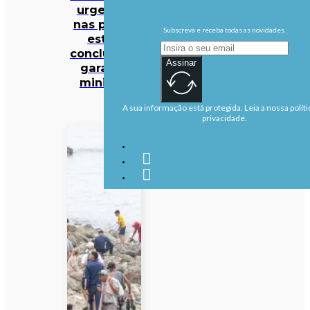
urgentes
nas praias
Subscreva e receba todas as novidades.
estão
concluídas,
Assinar
garante
ministra
A sua informação está protegida. Leia a nossa políti
privacidade.