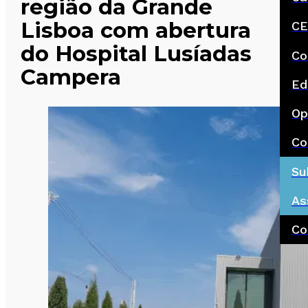
região da Grande
Lisboa com abertura
CE
do Hospital Lusíadas
Co
Campera
Ed
Op
Co
Su
As
Co