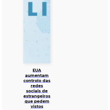
EUA
aumentam
controlo das
redes
sociais de
estrangeiros
que pedem
vistos