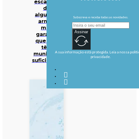
escassez
de
algumas
Subscreva e receba todas as novidades.
armas
mas
Assinar
garante
que EUA
têm
A sua informação está protegida. Leia a nossa políti
munições
privacidade.
suficientes