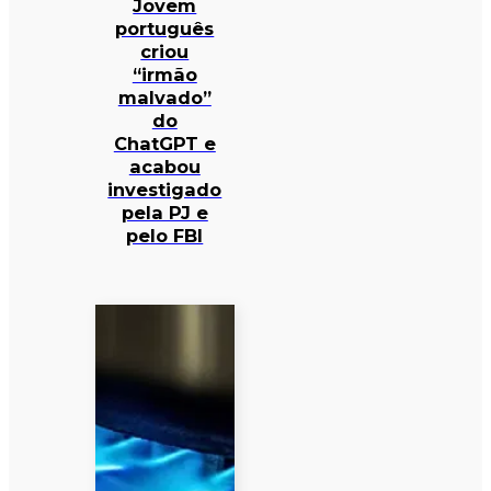
Jovem
português
criou
“irmão
malvado”
do
ChatGPT e
acabou
investigado
pela PJ e
pelo FBI