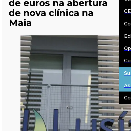
de euros na abertura
de nova clínica na
CE
Maia
Co
Ed
Op
Co
Su
As
Co