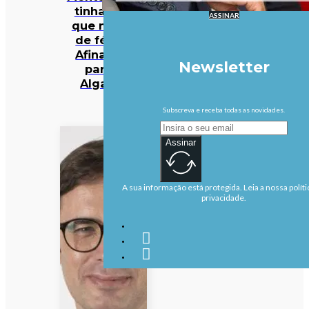
tinha dito
ASSINAR
que não ia
de férias.
Afinal, foi
Newsletter
para o
Algarve
Subscreva e receba todas as novidades.
Assinar
A sua informação está protegida. Leia a nossa políti
privacidade.