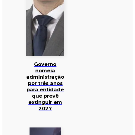
Governo
nomeia
administração
por três anos
para entidade
que prevê
extinguir em
2027