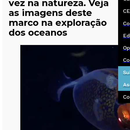
vez na natureza. Veja
as imagens deste
CE
marco na exploração
Co
dos oceanos
Ed
Op
Co
Su
As
Co