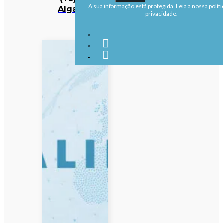
A sua informação está protegida. Leia a nossa políti
Algarve
privacidade.