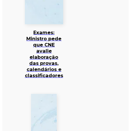
Exames:
Ministro pede
que CNE
avalie
elaboração
das provas,
calendários e
classificadores