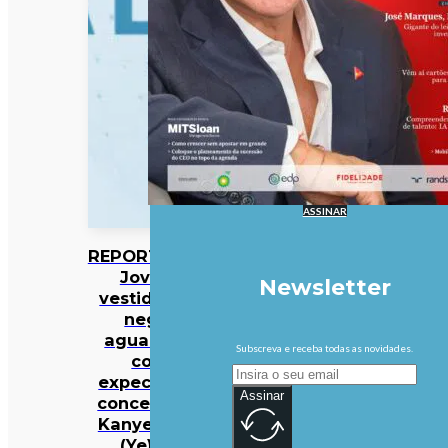
ASSINAR
REPORTAGEM:
Jovens
Newsletter
vestidos de
negro
aguardam
Subscreva e receba todas as novidades.
com
expectativa
Assinar
concerto de
Kanye West
(Ye) no