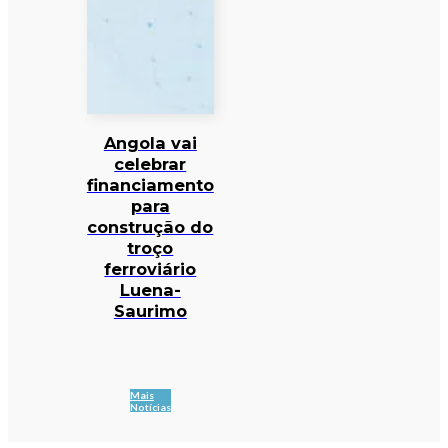
Angola vai
celebrar
financiamento
para
construção do
troço
ferroviário
Luena-
Saurimo
Mais
Notícias