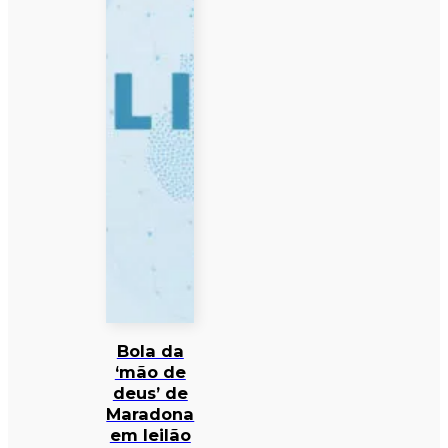
Bola da
‘mão de
deus’ de
Maradona
em leilão