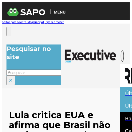
MENU
Saltar para o conteúdo principal
Ir para o footer
Pesquisar no
site
Pesquisar
×
Úl
Úl
Lula critica EUA e
Ba
afirma que Brasil não
Ca