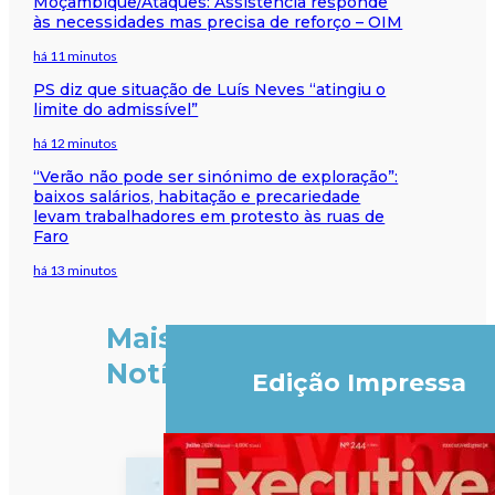
Moçambique/Ataques: Assistência responde
às necessidades mas precisa de reforço – OIM
há 11 minutos
PS diz que situação de Luís Neves “atingiu o
limite do admissível”
há 12 minutos
“Verão não pode ser sinónimo de exploração”:
baixos salários, habitação e precariedade
levam trabalhadores em protesto às ruas de
Faro
há 13 minutos
Mais
Notícias
Edição Impressa