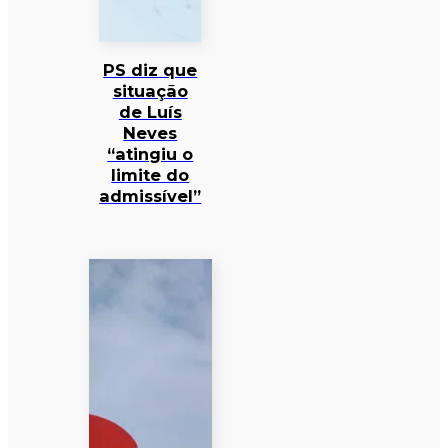
PS diz que
situação
de Luís
Neves
“atingiu o
limite do
admissível”