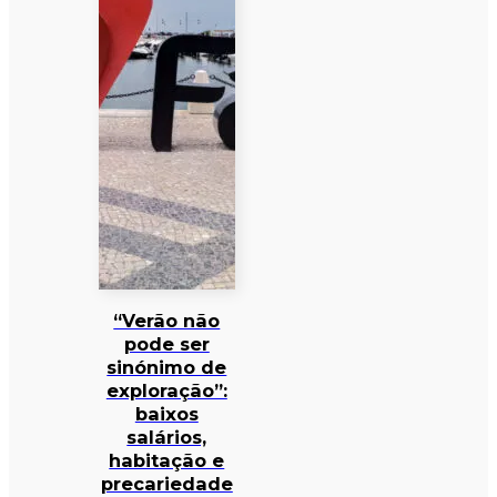
“Verão não
pode ser
sinónimo de
exploração”:
baixos
salários,
habitação e
precariedade