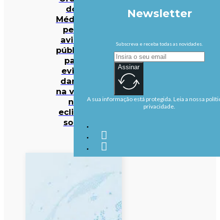
dos
Newsletter
Médicos
pede
avisos
Subscreva e receba todas as novidades.
públicos
para
Assinar
evitar
danos
na visão
A sua informação está protegida. Leia a nossa políti
no
privacidade.
eclipse
solar