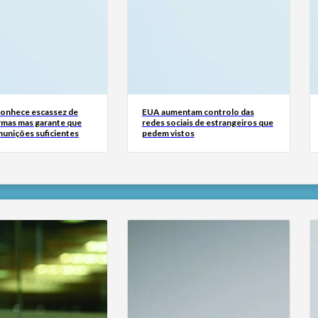
onhece escassez de
EUA aumentam controlo das
rmas mas garante que
redes sociais de estrangeiros que
unições suficientes
pedem vistos