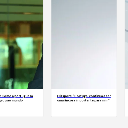
a: Como a portuguesa
Diáspora: “Portugal continua a ser
egou ao mundo
uma âncora importante para mim”