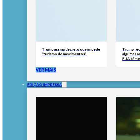
Trump assina decreto que impede
Trump rec
“turismo de nascimentos”
algumas a
EUA têm m
VER MAIS
EDIÇÃO IMPRESSA