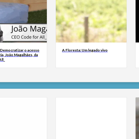
 Democratizar o acesso
A Floresta: Um legado vivo
ia, João Magalhães, da
ll_