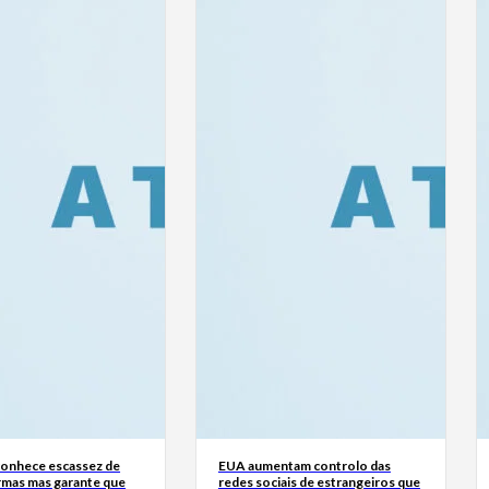
onhece escassez de
EUA aumentam controlo das
rmas mas garante que
redes sociais de estrangeiros que