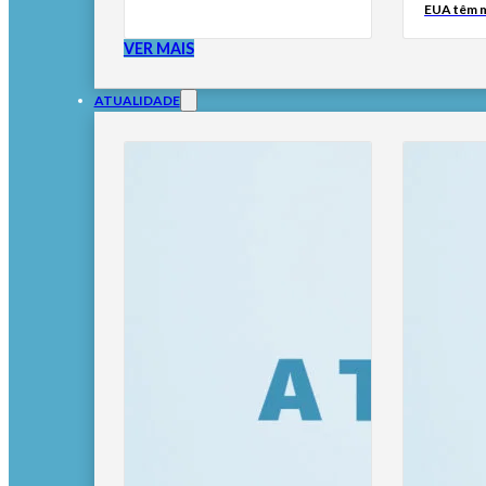
EUA têm m
VER MAIS
ATUALIDADE