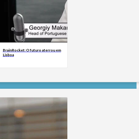
BrainRocket: O futuro aterrou em
Lisboa