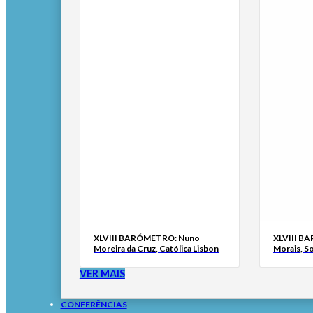
XLVIII BARÓMETRO: Nuno
XLVIII B
Moreira da Cruz, Católica Lisbon
Morais, S
VER MAIS
CONFERÊNCIAS