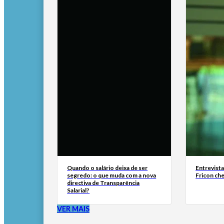
Quando o salário deixa de ser
Entrevist
segredo: o que muda com a nova
Fricon ch
directiva de Transparência
Salarial?
VER MAIS