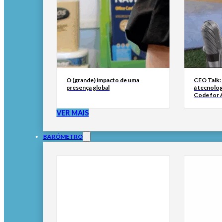
O (grande) impacto de uma
CEO Talk:
presença global
à tecnolog
Code for A
VER MAIS
BARÓMETRO