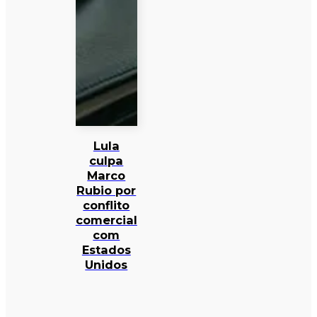
Lula
culpa
Marco
Rubio por
conflito
comercial
com
Estados
Unidos