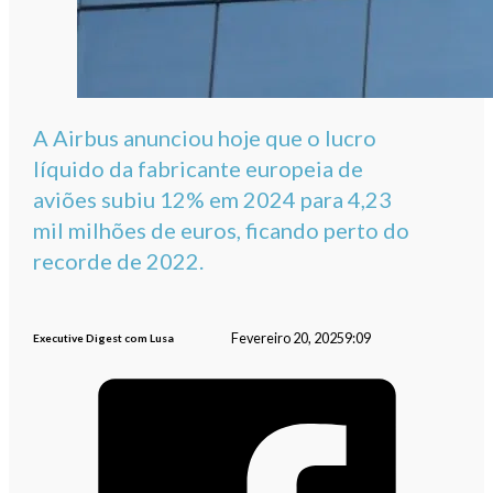
A Airbus anunciou hoje que o lucro
líquido da fabricante europeia de
aviões subiu 12% em 2024 para 4,23
mil milhões de euros, ficando perto do
recorde de 2022.
Fevereiro 20, 2025
9:09
Executive Digest com Lusa