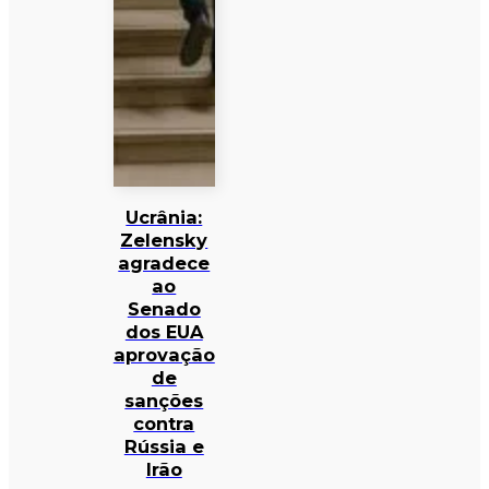
Ucrânia:
Zelensky
agradece
ao
Senado
dos EUA
aprovação
de
sanções
contra
Rússia e
Irão