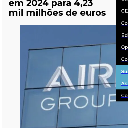
em 2024 para 4,23
mil milhões de euros
CE
Co
Ed
Op
Co
Su
As
Co