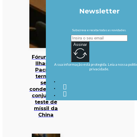
Newsletter
Subscreva e receba todas as novidades.
Assinar
Fórum das
Ilhas do
A sua informação está protegida. Leia a nossa políti
Pacífico
privacidade.
termina
sem
condenação
conjunta a
teste de
míssil da
China